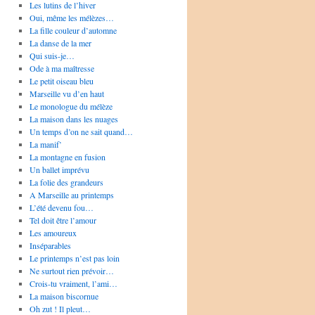
Les lutins de l’hiver
Oui, même les mélèzes…
La fille couleur d’automne
La danse de la mer
Qui suis-je…
Ode à ma maîtresse
Le petit oiseau bleu
Marseille vu d’en haut
Le monologue du mélèze
La maison dans les nuages
Un temps d’on ne sait quand…
La manif’
La montagne en fusion
Un ballet imprévu
La folie des grandeurs
A Marseille au printemps
L’été devenu fou…
Tel doit être l’amour
Les amoureux
Inséparables
Le printemps n’est pas loin
Ne surtout rien prévoir…
Crois-tu vraiment, l’ami…
La maison biscornue
Oh zut ! Il pleut…