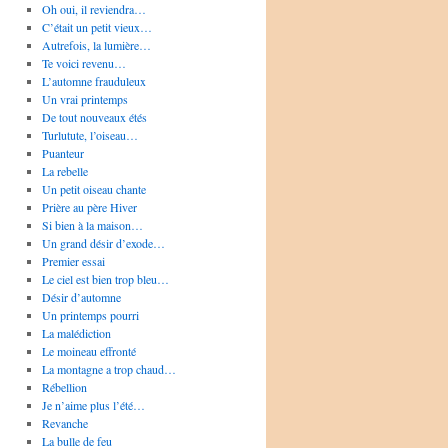
Oh oui, il reviendra…
C’était un petit vieux…
Autrefois, la lumière…
Te voici revenu…
L’automne frauduleux
Un vrai printemps
De tout nouveaux étés
Turlutute, l’oiseau…
Puanteur
La rebelle
Un petit oiseau chante
Prière au père Hiver
Si bien à la maison…
Un grand désir d’exode…
Premier essai
Le ciel est bien trop bleu…
Désir d’automne
Un printemps pourri
La malédiction
Le moineau effronté
La montagne a trop chaud…
Rébellion
Je n’aime plus l’été…
Revanche
La bulle de feu