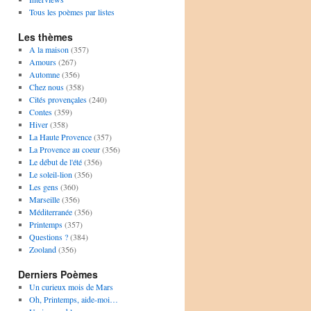
Tous les poèmes par listes
Les thèmes
A la maison
(357)
Amours
(267)
Automne
(356)
Chez nous
(358)
Cités provençales
(240)
Contes
(359)
Hiver
(358)
La Haute Provence
(357)
La Provence au coeur
(356)
Le début de l'été
(356)
Le soleil-lion
(356)
Les gens
(360)
Marseille
(356)
Méditerranée
(356)
Printemps
(357)
Questions ?
(384)
Zooland
(356)
Derniers Poèmes
Un curieux mois de Mars
Oh, Printemps, aide-moi…