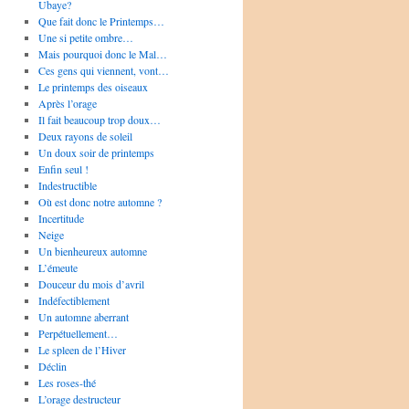
Ubaye?
Que fait donc le Printemps…
Une si petite ombre…
Mais pourquoi donc le Mal…
Ces gens qui viennent, vont…
Le printemps des oiseaux
Après l’orage
Il fait beaucoup trop doux…
Deux rayons de soleil
Un doux soir de printemps
Enfin seul !
Indestructible
Où est donc notre automne ?
Incertitude
Neige
Un bienheureux automne
L’émeute
Douceur du mois d’avril
Indéfectiblement
Un automne aberrant
Perpétuellement…
Le spleen de l’Hiver
Déclin
Les roses-thé
L’orage destructeur