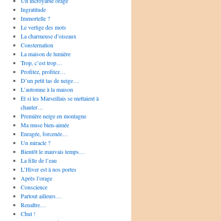
Un incroyable orage
Ingratitude
Immortelle ?
Le vertige des mots
La charmeuse d’oiseaux
Consternation
La maison de lumière
Trop, c’est trop…
Profitez, profitez…
D’un petit tas de neige…
L’automne à la maison
Et si les Marseillais se mettaient à
chanter…
Première neige en montagne
Ma muse bien-aimée
Enragée, forcenée…
Un miracle ?
Bientôt le mauvais temps…
La fille de l’eau
L’Hiver est à nos portes
Après l’orage
Conscience
Partout ailleurs…
Renaître…
Chut !