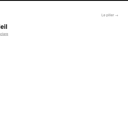
Le pilier
→
eil
nclare