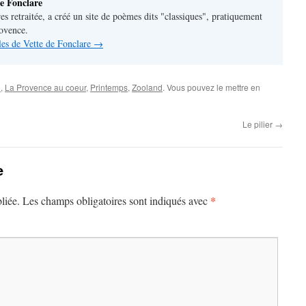
e Fonclare
res retraitée, a créé un site de poèmes dits "classiques", pratiquement
rovence.
cles de Vette de Fonclare
→
n
,
La Provence au coeur
,
Printemps
,
Zooland
. Vous pouvez le mettre en
Le pilier
→
e
*
liée.
Les champs obligatoires sont indiqués avec