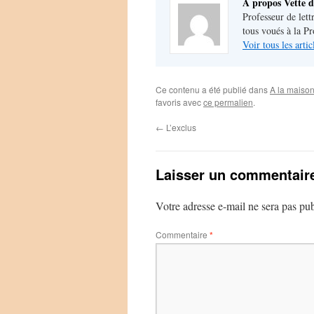
A propos Vette d
Professeur de lett
tous voués à la P
Voir tous les arti
Ce contenu a été publié dans
A la maiso
favoris avec
ce permalien
.
←
L’exclus
Laisser un commentair
Votre adresse e-mail ne sera pas pub
Commentaire
*