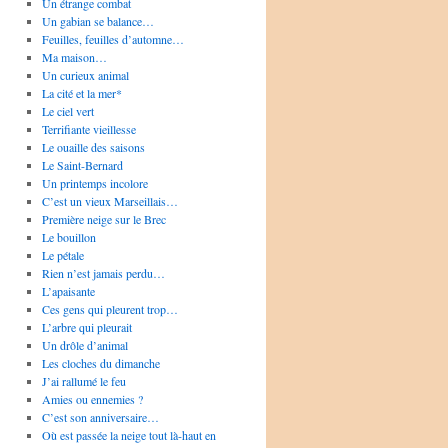
Un étrange combat
Un gabian se balance…
Feuilles, feuilles d’automne…
Ma maison…
Un curieux animal
La cité et la mer*
Le ciel vert
Terrifiante vieillesse
Le ouaille des saisons
Le Saint-Bernard
Un printemps incolore
C’est un vieux Marseillais…
Première neige sur le Brec
Le bouillon
Le pétale
Rien n’est jamais perdu…
L’apaisante
Ces gens qui pleurent trop…
L’arbre qui pleurait
Un drôle d’animal
Les cloches du dimanche
J’ai rallumé le feu
Amies ou ennemies ?
C’est son anniversaire…
Où est passée la neige tout là-haut en