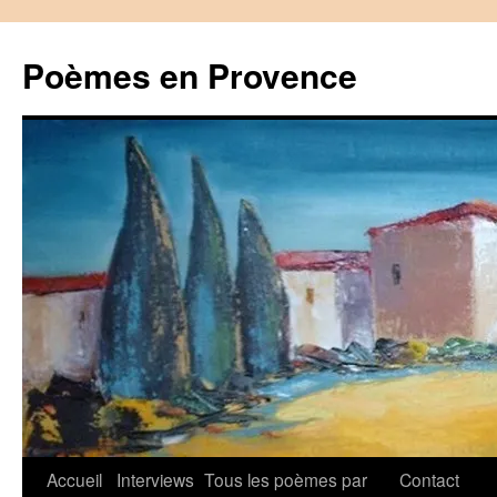
Aller
au
Poèmes en Provence
contenu
Accueil
Interviews
Tous les poèmes par
Contact