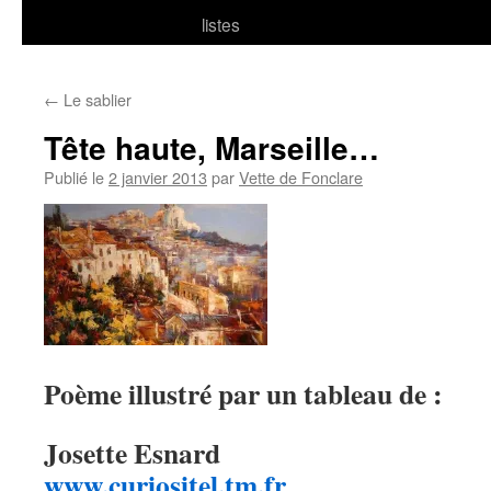
listes
←
Le sablier
Tête haute, Marseille…
Publié le
2 janvier 2013
par
Vette de Fonclare
Poème illustré par un tableau de :
Josette Esnard
www.curiositel.tm.fr