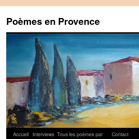
Aller
au
Poèmes en Provence
contenu
Accueil
Interviews
Tous les poèmes par
Contact