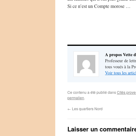
Si ce n’est un Compte morose …
A propos Vette d
Professeur de lett
tous voués à la P
Voir tous les arti
Ce contenu a été publié dans
Cités prov
permalien
.
←
Les quartiers Nord
Laisser un commentair