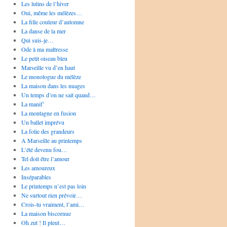
Les lutins de l’hiver
Oui, même les mélèzes…
La fille couleur d’automne
La danse de la mer
Qui suis-je…
Ode à ma maîtresse
Le petit oiseau bleu
Marseille vu d’en haut
Le monologue du mélèze
La maison dans les nuages
Un temps d’on ne sait quand…
La manif’
La montagne en fusion
Un ballet imprévu
La folie des grandeurs
A Marseille au printemps
L’été devenu fou…
Tel doit être l’amour
Les amoureux
Inséparables
Le printemps n’est pas loin
Ne surtout rien prévoir…
Crois-tu vraiment, l’ami…
La maison biscornue
Oh zut ! Il pleut…