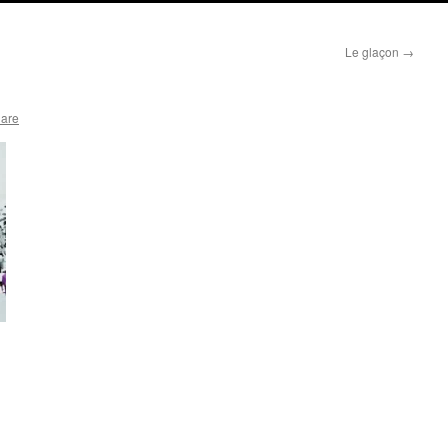
Le glaçon
→
lare
: