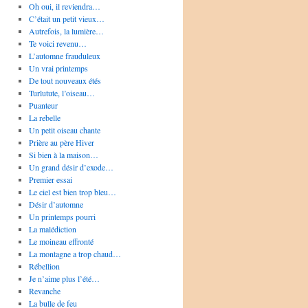
Oh oui, il reviendra…
C’était un petit vieux…
Autrefois, la lumière…
Te voici revenu…
L’automne frauduleux
Un vrai printemps
De tout nouveaux étés
Turlutute, l’oiseau…
Puanteur
La rebelle
Un petit oiseau chante
Prière au père Hiver
Si bien à la maison…
Un grand désir d’exode…
Premier essai
Le ciel est bien trop bleu…
Désir d’automne
Un printemps pourri
La malédiction
Le moineau effronté
La montagne a trop chaud…
Rébellion
Je n’aime plus l’été…
Revanche
La bulle de feu