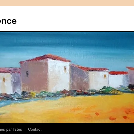
ence
es par listes
Contact