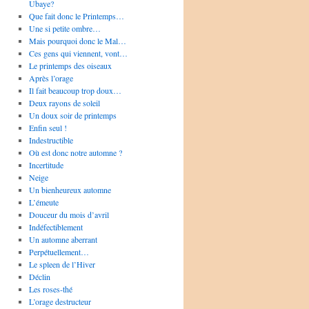
Ubaye?
Que fait donc le Printemps…
Une si petite ombre…
Mais pourquoi donc le Mal…
Ces gens qui viennent, vont…
Le printemps des oiseaux
Après l’orage
Il fait beaucoup trop doux…
Deux rayons de soleil
Un doux soir de printemps
Enfin seul !
Indestructible
Où est donc notre automne ?
Incertitude
Neige
Un bienheureux automne
L’émeute
Douceur du mois d’avril
Indéfectiblement
Un automne aberrant
Perpétuellement…
Le spleen de l’Hiver
Déclin
Les roses-thé
L’orage destructeur