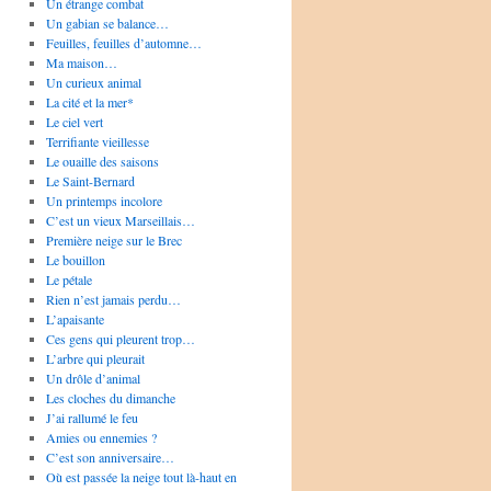
Un étrange combat
Un gabian se balance…
Feuilles, feuilles d’automne…
Ma maison…
Un curieux animal
La cité et la mer*
Le ciel vert
Terrifiante vieillesse
Le ouaille des saisons
Le Saint-Bernard
Un printemps incolore
C’est un vieux Marseillais…
Première neige sur le Brec
Le bouillon
Le pétale
Rien n’est jamais perdu…
L’apaisante
Ces gens qui pleurent trop…
L’arbre qui pleurait
Un drôle d’animal
Les cloches du dimanche
J’ai rallumé le feu
Amies ou ennemies ?
C’est son anniversaire…
Où est passée la neige tout là-haut en