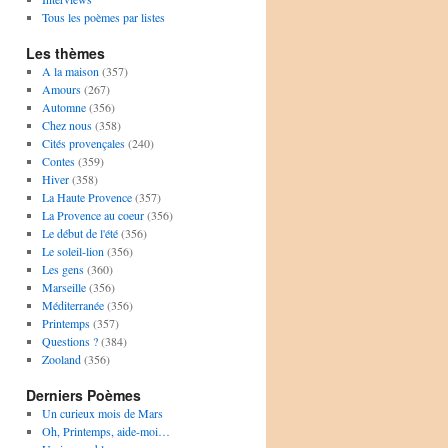
Tous les poèmes par listes
Les thèmes
A la maison
(357)
Amours
(267)
Automne
(356)
Chez nous
(358)
Cités provençales
(240)
Contes
(359)
Hiver
(358)
La Haute Provence
(357)
La Provence au coeur
(356)
Le début de l'été
(356)
Le soleil-lion
(356)
Les gens
(360)
Marseille
(356)
Méditerranée
(356)
Printemps
(357)
Questions ?
(384)
Zooland
(356)
Derniers Poèmes
Un curieux mois de Mars
Oh, Printemps, aide-moi…