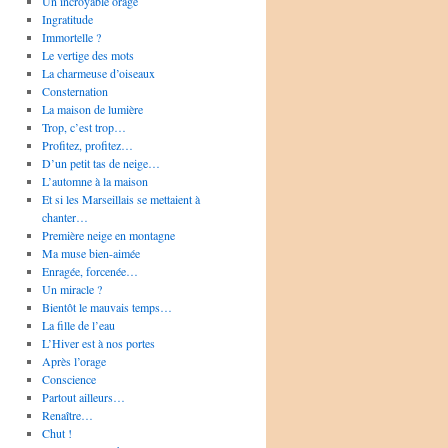
Un incroyable orage
Ingratitude
Immortelle ?
Le vertige des mots
La charmeuse d’oiseaux
Consternation
La maison de lumière
Trop, c’est trop…
Profitez, profitez…
D’un petit tas de neige…
L’automne à la maison
Et si les Marseillais se mettaient à
chanter…
Première neige en montagne
Ma muse bien-aimée
Enragée, forcenée…
Un miracle ?
Bientôt le mauvais temps…
La fille de l’eau
L’Hiver est à nos portes
Après l’orage
Conscience
Partout ailleurs…
Renaître…
Chut !