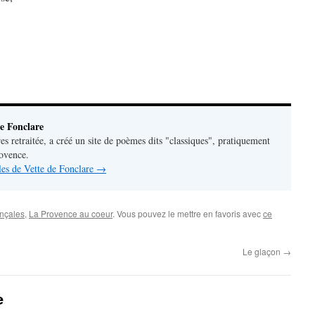
e Fonclare
res retraitée, a créé un site de poèmes dits "classiques", pratiquement
rovence.
cles de Vette de Fonclare
→
ençales
,
La Provence au coeur
. Vous pouvez le mettre en favoris avec
ce
Le glaçon
→
e