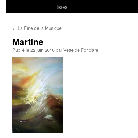
listes
←
La Fête de la Musique
Martine
Publié le
22 juin 2010
par
Vette de Fonclare