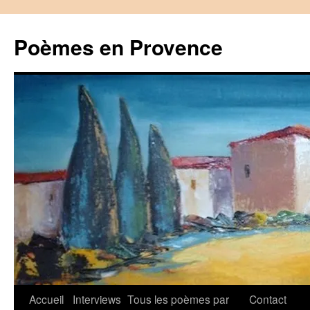
Aller
au
Poèmes en Provence
contenu
Accueil
Interviews
Tous les poèmes par
Contact