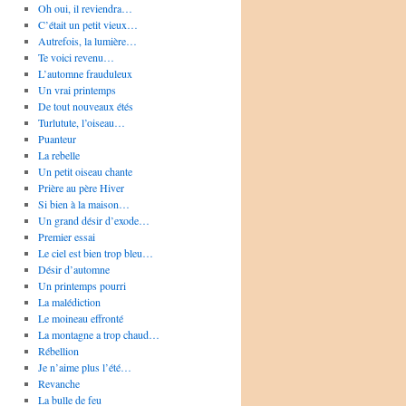
Oh oui, il reviendra…
C’était un petit vieux…
Autrefois, la lumière…
Te voici revenu…
L’automne frauduleux
Un vrai printemps
De tout nouveaux étés
Turlutute, l’oiseau…
Puanteur
La rebelle
Un petit oiseau chante
Prière au père Hiver
Si bien à la maison…
Un grand désir d’exode…
Premier essai
Le ciel est bien trop bleu…
Désir d’automne
Un printemps pourri
La malédiction
Le moineau effronté
La montagne a trop chaud…
Rébellion
Je n’aime plus l’été…
Revanche
La bulle de feu