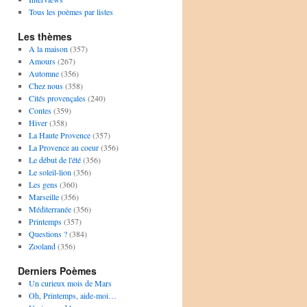
Tous les poèmes par listes
Les thèmes
A la maison
(357)
Amours
(267)
Automne
(356)
Chez nous
(358)
Cités provençales
(240)
Contes
(359)
Hiver
(358)
La Haute Provence
(357)
La Provence au coeur
(356)
Le début de l'été
(356)
Le soleil-lion
(356)
Les gens
(360)
Marseille
(356)
Méditerranée
(356)
Printemps
(357)
Questions ?
(384)
Zooland
(356)
Derniers Poèmes
Un curieux mois de Mars
Oh, Printemps, aide-moi…