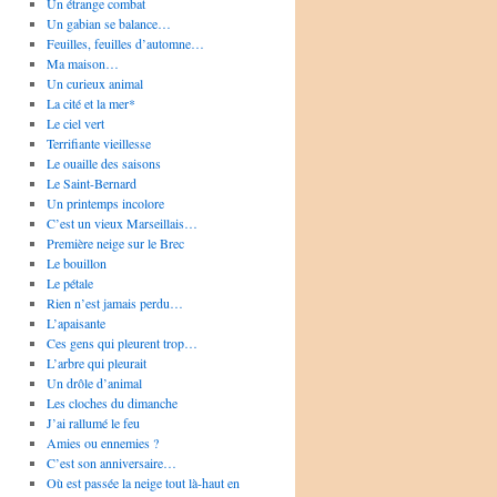
Un étrange combat
Un gabian se balance…
Feuilles, feuilles d’automne…
Ma maison…
Un curieux animal
La cité et la mer*
Le ciel vert
Terrifiante vieillesse
Le ouaille des saisons
Le Saint-Bernard
Un printemps incolore
C’est un vieux Marseillais…
Première neige sur le Brec
Le bouillon
Le pétale
Rien n’est jamais perdu…
L’apaisante
Ces gens qui pleurent trop…
L’arbre qui pleurait
Un drôle d’animal
Les cloches du dimanche
J’ai rallumé le feu
Amies ou ennemies ?
C’est son anniversaire…
Où est passée la neige tout là-haut en