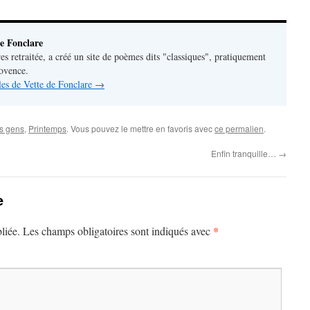
e Fonclare
res retraitée, a créé un site de poèmes dits "classiques", pratiquement
rovence.
cles de Vette de Fonclare
→
s gens
,
Printemps
. Vous pouvez le mettre en favoris avec
ce permalien
.
Enfin tranquille…
→
e
*
liée.
Les champs obligatoires sont indiqués avec