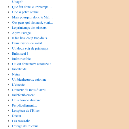
Ubaye?
Que fait donc le Printemps…
Une si petite ombre…
Mais pourquoi donc le Mal…
Ces gens qui viennent, vont…
Le printemps des oiseaux
Après l’orage
Il fait beaucoup trop doux…
Deux rayons de soleil
Un doux soir de printemps
Enfin seul !
Indestructible
Où est donc notre automne ?
Incertitude
Neige
Un bienheureux automne
L’émeute
Douceur du mois d’avril
Indéfectiblement
Un automne aberrant
Perpétuellement…
Le spleen de l’Hiver
Déclin
Les roses-thé
L’orage destructeur