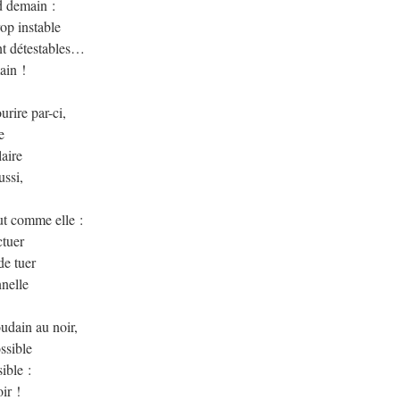
ud demain :
rop instable
nt détestables…
ain !
rire par-ci,
e
laire
ussi,
ut comme elle :
ctuer
de tuer
nnelle
udain au noir,
ssible
ible :
ir !