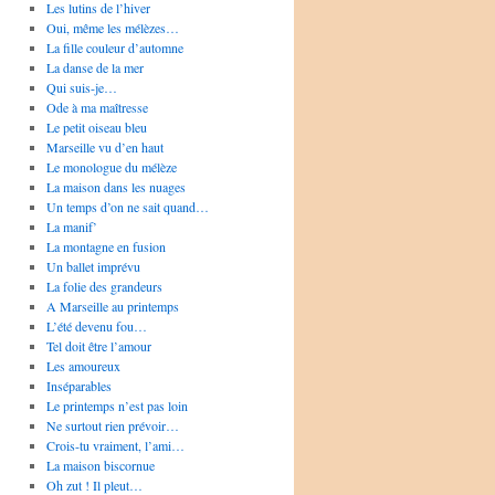
Les lutins de l’hiver
Oui, même les mélèzes…
La fille couleur d’automne
La danse de la mer
Qui suis-je…
Ode à ma maîtresse
Le petit oiseau bleu
Marseille vu d’en haut
Le monologue du mélèze
La maison dans les nuages
Un temps d’on ne sait quand…
La manif’
La montagne en fusion
Un ballet imprévu
La folie des grandeurs
A Marseille au printemps
L’été devenu fou…
Tel doit être l’amour
Les amoureux
Inséparables
Le printemps n’est pas loin
Ne surtout rien prévoir…
Crois-tu vraiment, l’ami…
La maison biscornue
Oh zut ! Il pleut…