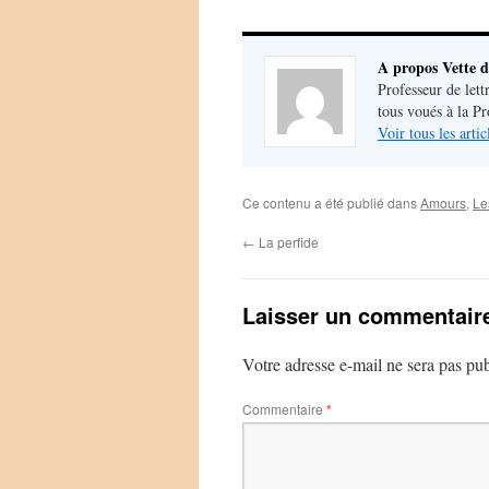
A propos Vette d
Professeur de lett
tous voués à la P
Voir tous les arti
Ce contenu a été publié dans
Amours
,
Le
←
La perfide
Laisser un commentair
Votre adresse e-mail ne sera pas pub
Commentaire
*