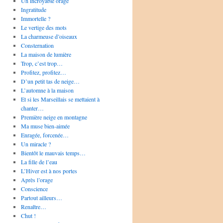
Un incroyable orage
Ingratitude
Immortelle ?
Le vertige des mots
La charmeuse d’oiseaux
Consternation
La maison de lumière
Trop, c’est trop…
Profitez, profitez…
D’un petit tas de neige…
L’automne à la maison
Et si les Marseillais se mettaient à
chanter…
Première neige en montagne
Ma muse bien-aimée
Enragée, forcenée…
Un miracle ?
Bientôt le mauvais temps…
La fille de l’eau
L’Hiver est à nos portes
Après l’orage
Conscience
Partout ailleurs…
Renaître…
Chut !