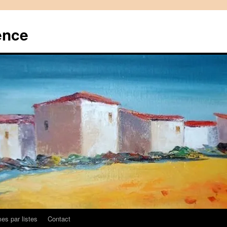
ence
es par listes
Contact