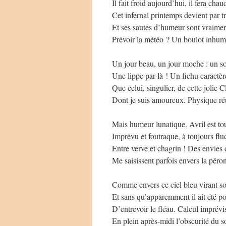
Il fait froid aujourd’hui, il fera cha
Cet infernal printemps devient par t
Et ses sautes d’humeur sont vraime
Prévoir la météo ? Un boulot inhum
Un jour beau, un jour moche : un sou
Une lippe par-là ! Un fichu caractèr
Que celui, singulier, de cette jolie C
Dont je suis amoureux. Physique ré
Mais humeur lunatique. Avril est to
Imprévu et foutraque, à toujours flu
Entre verve et chagrin ! Des envies 
Me saisissent parfois envers la péro
Comme envers ce ciel bleu virant so
Et sans qu’apparemment il ait été po
D’entrevoir le fléau. Calcul imprévis
En plein après-midi l’obscurité du so