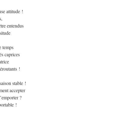
use attitude !
s,
être entendus
situde
le temps
és caprices
trice
éroutants !
saison stable !
ment accepter
m’emporter ?
ortable !