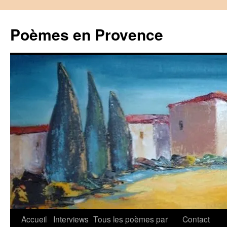
Aller
au
Poèmes en Provence
contenu
Accueil
Interviews
Tous les poèmes par
Contact