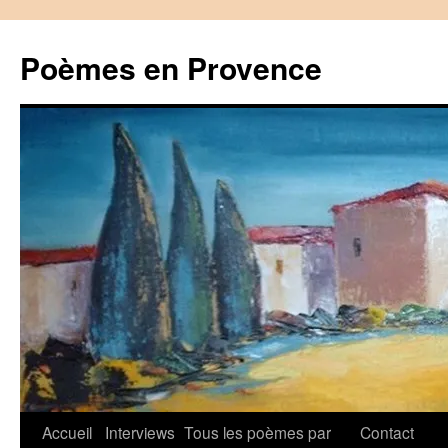
Aller
au
Poèmes en Provence
contenu
Accueil
Interviews
Tous les poèmes par
Contact