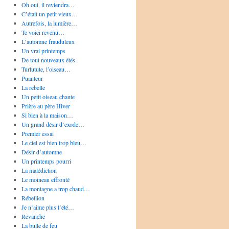
Oh oui, il reviendra…
C’était un petit vieux…
Autrefois, la lumière…
Te voici revenu…
L’automne frauduleux
Un vrai printemps
De tout nouveaux étés
Turlutute, l’oiseau…
Puanteur
La rebelle
Un petit oiseau chante
Prière au père Hiver
Si bien à la maison…
Un grand désir d’exode…
Premier essai
Le ciel est bien trop bleu…
Désir d’automne
Un printemps pourri
La malédiction
Le moineau effronté
La montagne a trop chaud…
Rébellion
Je n’aime plus l’été…
Revanche
La bulle de feu