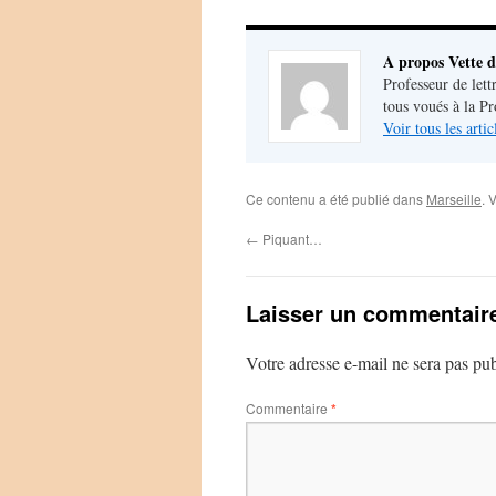
A propos Vette d
Professeur de lett
tous voués à la P
Voir tous les arti
Ce contenu a été publié dans
Marseille
. 
←
Piquant…
Laisser un commentair
Votre adresse e-mail ne sera pas pub
Commentaire
*