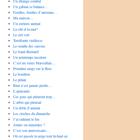
Un étrange combat
Un gabian se balance…
Feuilles, feuilles d’automne…
Ma maison…
Un curieux animal
La cité et la mer*
Le ciel vert
Terrifiante vieillesse
Le ouaille des saisons
Le Saint-Bernard
Un printemps incolore
C’est un vieux Marseillais…
Première neige sur le Brec
Le bouillon
Le pétale
Rien n’est jamais perdu…
L’apaisante
Ces gens qui pleurent trop…
L’arbre qui pleurait
Un drôle d’animal
Les cloches du dimanche
J’ai rallumé le feu
Amies ou ennemies ?
C’est son anniversaire…
Où est passée la neige tout là-haut en