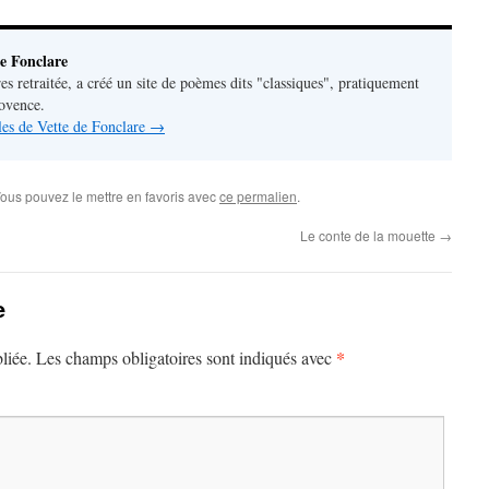
e Fonclare
res retraitée, a créé un site de poèmes dits "classiques", pratiquement
rovence.
cles de Vette de Fonclare
→
Vous pouvez le mettre en favoris avec
ce permalien
.
Le conte de la mouette
→
e
*
liée.
Les champs obligatoires sont indiqués avec