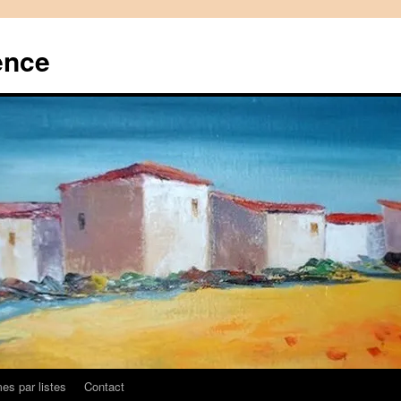
ence
es par listes
Contact