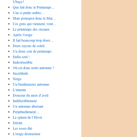
Ubaye?
Que fait donc le Printemps…
Une si petite ombre…
Mais pourquoi donc le Mal…
Ces gens qui viennent, vont…
Le printemps des oiseaux
Après l’orage
Il fait beaucoup trop doux…
Deux rayons de soleil
Un doux soir de printemps
Enfin seul !
Indestructible
Où est donc notre automne ?
Incertitude
Neige
Un bienheureux automne
L’émeute
Douceur du mois d’avril
Indéfectiblement
Un automne aberrant
Perpétuellement…
Le spleen de l’Hiver
Déclin
Les roses-thé
L’orage destructeur