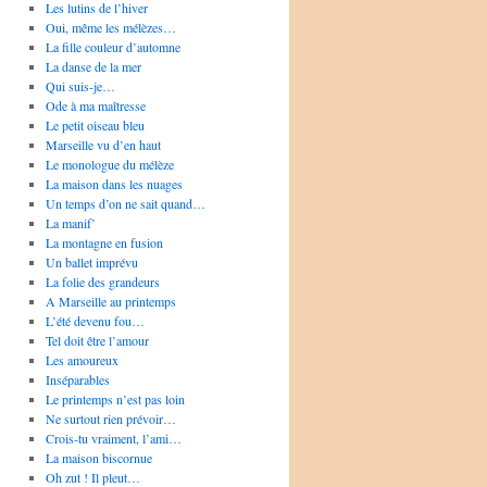
Les lutins de l’hiver
Oui, même les mélèzes…
La fille couleur d’automne
La danse de la mer
Qui suis-je…
Ode à ma maîtresse
Le petit oiseau bleu
Marseille vu d’en haut
Le monologue du mélèze
La maison dans les nuages
Un temps d’on ne sait quand…
La manif’
La montagne en fusion
Un ballet imprévu
La folie des grandeurs
A Marseille au printemps
L’été devenu fou…
Tel doit être l’amour
Les amoureux
Inséparables
Le printemps n’est pas loin
Ne surtout rien prévoir…
Crois-tu vraiment, l’ami…
La maison biscornue
Oh zut ! Il pleut…