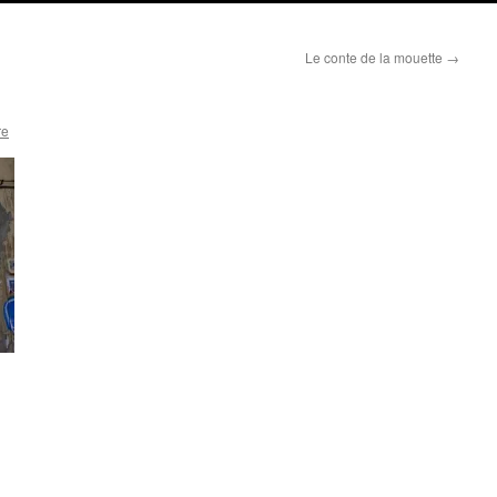
Le conte de la mouette
→
re