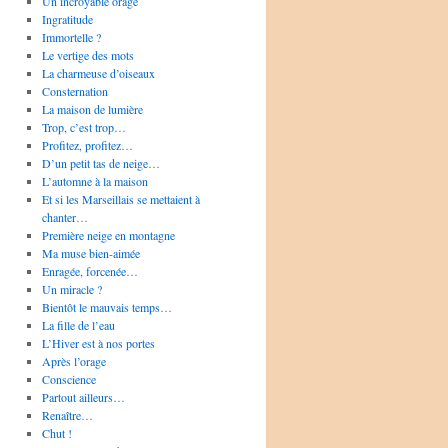
Un incroyable orage
Ingratitude
Immortelle ?
Le vertige des mots
La charmeuse d’oiseaux
Consternation
La maison de lumière
Trop, c’est trop…
Profitez, profitez…
D’un petit tas de neige…
L’automne à la maison
Et si les Marseillais se mettaient à
chanter…
Première neige en montagne
Ma muse bien-aimée
Enragée, forcenée…
Un miracle ?
Bientôt le mauvais temps…
La fille de l’eau
L’Hiver est à nos portes
Après l’orage
Conscience
Partout ailleurs…
Renaître…
Chut !