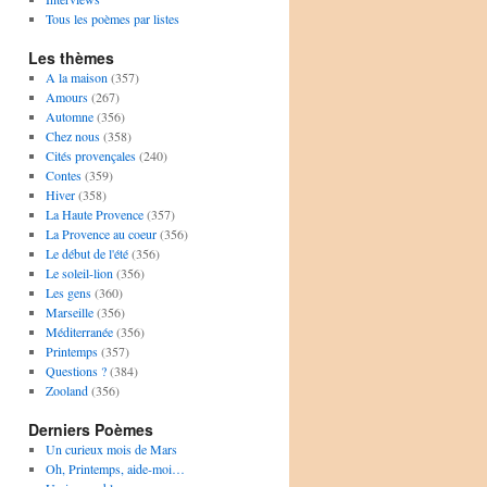
Tous les poèmes par listes
Les thèmes
A la maison
(357)
Amours
(267)
Automne
(356)
Chez nous
(358)
Cités provençales
(240)
Contes
(359)
Hiver
(358)
La Haute Provence
(357)
La Provence au coeur
(356)
Le début de l'été
(356)
Le soleil-lion
(356)
Les gens
(360)
Marseille
(356)
Méditerranée
(356)
Printemps
(357)
Questions ?
(384)
Zooland
(356)
Derniers Poèmes
Un curieux mois de Mars
Oh, Printemps, aide-moi…