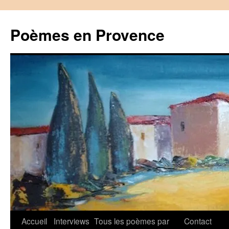
Aller
au
Poèmes en Provence
contenu
Accueil
Interviews
Tous les poèmes par
Contact