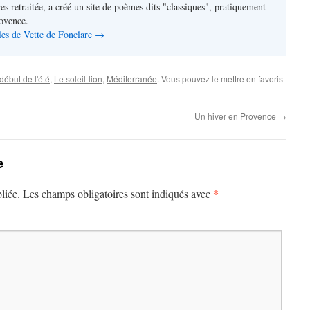
res retraitée, a créé un site de poèmes dits "classiques", pratiquement
rovence.
cles de Vette de Fonclare
→
début de l'été
,
Le soleil-lion
,
Méditerranée
. Vous pouvez le mettre en favoris
Un hiver en Provence
→
e
*
liée.
Les champs obligatoires sont indiqués avec