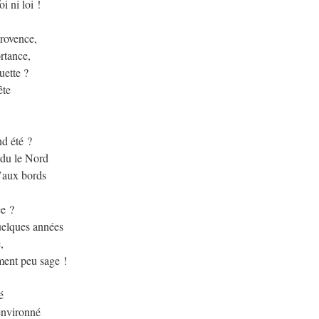
i ni loi !
Provence,
rtance,
uette ?
ête
nd été ?
rdu le Nord
u’aux bords
ée ?
uelques années
,
iment peu sage !
é
environné