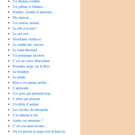
Un étrange combat
Un gabian se balance…
Feuilles, feuilles d’automne…
Ma maison…
Un curieux animal
La cité et la mer*
Le ciel vert
Terrifiante vieillesse
Le ouaille des saisons
Le Saint-Bernard
Un printemps incolore
C’est un vieux Marseillais…
Première neige sur le Brec
Le bouillon
Le pétale
Rien n’est jamais perdu…
L’apaisante
Ces gens qui pleurent trop…
L’arbre qui pleurait
Un drôle d’animal
Les cloches du dimanche
J’ai rallumé le feu
Amies ou ennemies ?
C’est son anniversaire…
Où est passée la neige tout là-haut en