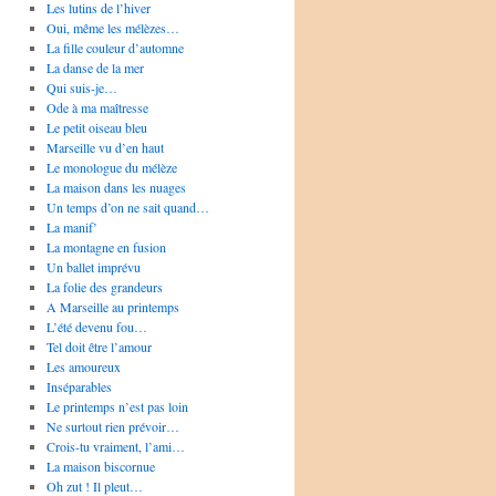
Les lutins de l’hiver
Oui, même les mélèzes…
La fille couleur d’automne
La danse de la mer
Qui suis-je…
Ode à ma maîtresse
Le petit oiseau bleu
Marseille vu d’en haut
Le monologue du mélèze
La maison dans les nuages
Un temps d’on ne sait quand…
La manif’
La montagne en fusion
Un ballet imprévu
La folie des grandeurs
A Marseille au printemps
L’été devenu fou…
Tel doit être l’amour
Les amoureux
Inséparables
Le printemps n’est pas loin
Ne surtout rien prévoir…
Crois-tu vraiment, l’ami…
La maison biscornue
Oh zut ! Il pleut…