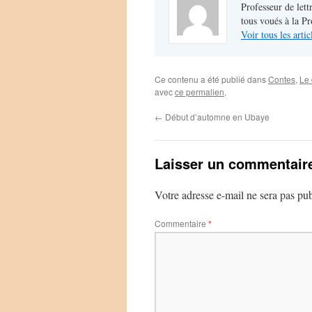
Professeur de lett
tous voués à la P
Voir tous les arti
Ce contenu a été publié dans
Contes
,
Le 
avec
ce permalien
.
←
Début d’automne en Ubaye
Laisser un commentair
Votre adresse e-mail ne sera pas pub
Commentaire
*