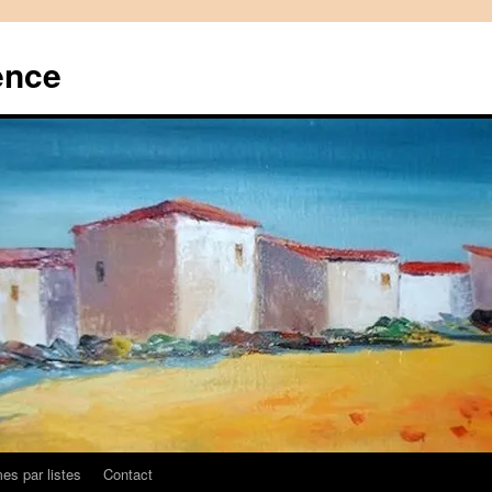
ence
es par listes
Contact