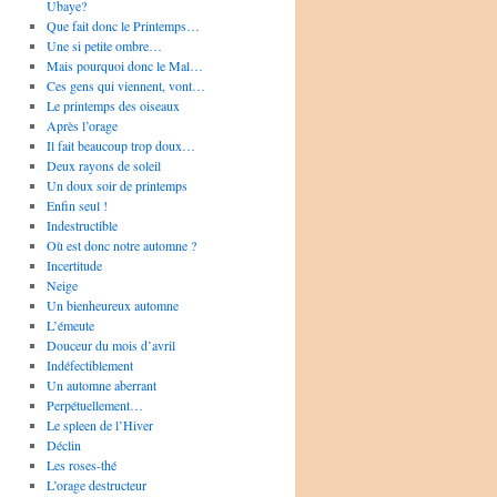
Ubaye?
Que fait donc le Printemps…
Une si petite ombre…
Mais pourquoi donc le Mal…
Ces gens qui viennent, vont…
Le printemps des oiseaux
Après l’orage
Il fait beaucoup trop doux…
Deux rayons de soleil
Un doux soir de printemps
Enfin seul !
Indestructible
Où est donc notre automne ?
Incertitude
Neige
Un bienheureux automne
L’émeute
Douceur du mois d’avril
Indéfectiblement
Un automne aberrant
Perpétuellement…
Le spleen de l’Hiver
Déclin
Les roses-thé
L’orage destructeur