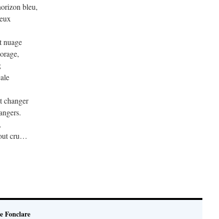
horizon bleu,
leux
t nuage
 orage,
;
çale
nt changer
rangers.
,
tout cru…
e Fonclare