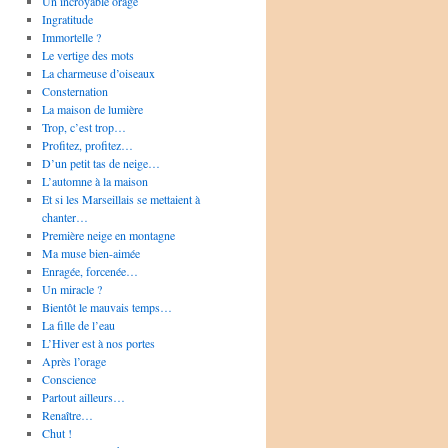
Un incroyable orage
Ingratitude
Immortelle ?
Le vertige des mots
La charmeuse d’oiseaux
Consternation
La maison de lumière
Trop, c’est trop…
Profitez, profitez…
D’un petit tas de neige…
L’automne à la maison
Et si les Marseillais se mettaient à
chanter…
Première neige en montagne
Ma muse bien-aimée
Enragée, forcenée…
Un miracle ?
Bientôt le mauvais temps…
La fille de l’eau
L’Hiver est à nos portes
Après l’orage
Conscience
Partout ailleurs…
Renaître…
Chut !