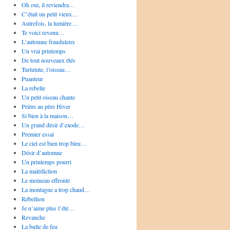
Oh oui, il reviendra…
C’était un petit vieux…
Autrefois, la lumière…
Te voici revenu…
L’automne frauduleux
Un vrai printemps
De tout nouveaux étés
Turlutute, l’oiseau…
Puanteur
La rebelle
Un petit oiseau chante
Prière au père Hiver
Si bien à la maison…
Un grand désir d’exode…
Premier essai
Le ciel est bien trop bleu…
Désir d’automne
Un printemps pourri
La malédiction
Le moineau effronté
La montagne a trop chaud…
Rébellion
Je n’aime plus l’été…
Revanche
La bulle de feu