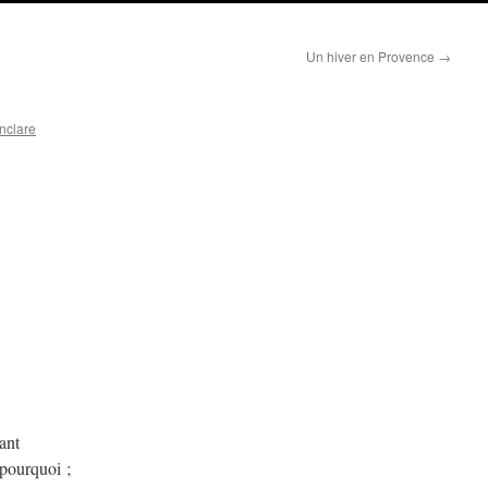
Un hiver en Provence
→
nclare
ant
 pourquoi ;