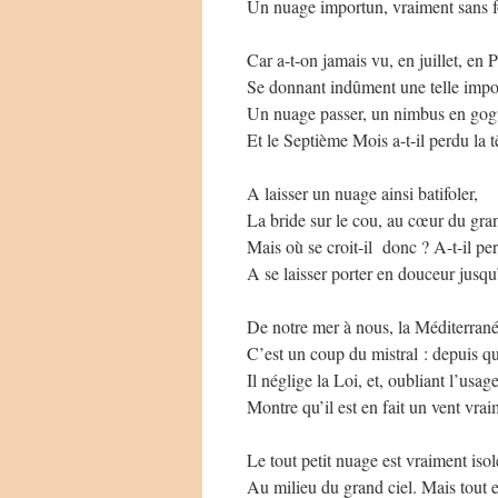
Un nuage importun, vraiment sans fo
Car a-t-on jamais vu, en juillet, en 
Se donnant indûment une telle impo
Un nuage passer, un nimbus en gog
Et le Septième Mois a-t-il perdu la t
A laisser un nuage ainsi batifoler,
La bride sur le cou, au cœur du gra
Mais où se croit-il donc ? A-t-il pe
A se laisser porter en douceur jusq
De notre mer à nous, la Méditerran
C’est un coup du mistral : depuis q
Il néglige la Loi, et, oubliant l’usage
Montre qu’il est en fait un vent vra
Le tout petit nuage est vraiment isol
Au milieu du grand ciel. Mais tout 