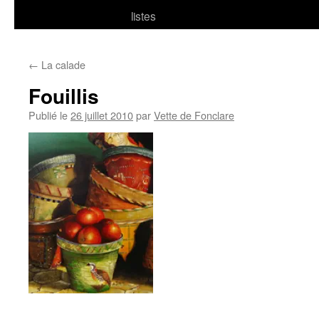
listes
←
La calade
Fouillis
Publié le
26 juillet 2010
par
Vette de Fonclare