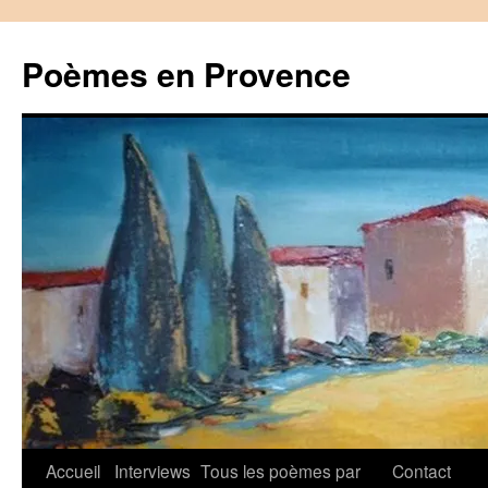
Aller
au
Poèmes en Provence
contenu
Accueil
Interviews
Tous les poèmes par
Contact