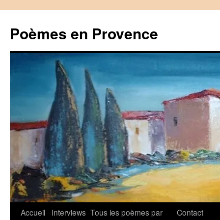
Aller
au
Poèmes en Provence
contenu
Accueil
Interviews
Tous les poèmes par
Contact