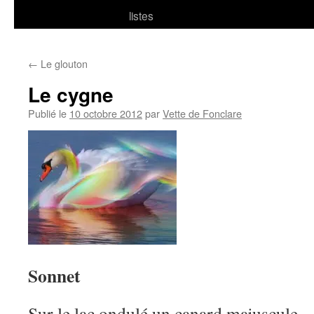
listes
←
Le glouton
Le cygne
Publié le
10 octobre 2012
par
Vette de Fonclare
Sonnet
Sur le lac ondulé un canard majuscule