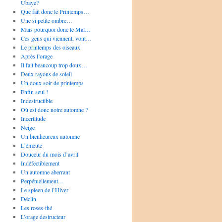
Ubaye?
Que fait donc le Printemps…
Une si petite ombre…
Mais pourquoi donc le Mal…
Ces gens qui viennent, vont…
Le printemps des oiseaux
Après l’orage
Il fait beaucoup trop doux…
Deux rayons de soleil
Un doux soir de printemps
Enfin seul !
Indestructible
Où est donc notre automne ?
Incertitude
Neige
Un bienheureux automne
L’émeute
Douceur du mois d’avril
Indéfectiblement
Un automne aberrant
Perpétuellement…
Le spleen de l’Hiver
Déclin
Les roses-thé
L’orage destructeur