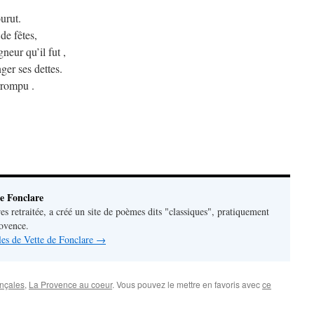
urut.
de fêtes,
neur qu’il fut ,
ger ses dettes.
rrompu .
e Fonclare
res retraitée, a créé un site de poèmes dits "classiques", pratiquement
rovence.
cles de Vette de Fonclare
→
ençales
,
La Provence au coeur
. Vous pouvez le mettre en favoris avec
ce