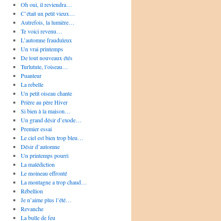
Oh oui, il reviendra…
C’était un petit vieux…
Autrefois, la lumière…
Te voici revenu…
L’automne frauduleux
Un vrai printemps
De tout nouveaux étés
Turlutute, l’oiseau…
Puanteur
La rebelle
Un petit oiseau chante
Prière au père Hiver
Si bien à la maison…
Un grand désir d’exode…
Premier essai
Le ciel est bien trop bleu…
Désir d’automne
Un printemps pourri
La malédiction
Le moineau effronté
La montagne a trop chaud…
Rébellion
Je n’aime plus l’été…
Revanche
La bulle de feu