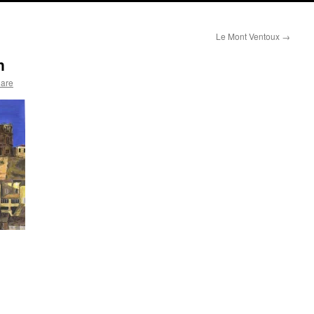
Le Mont Ventoux
→
n
lare
: