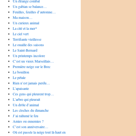
Un étrange combat
Un gabian se balance…
Feuilles, feuilles d’automne…
Ma maison…
Un curieux animal
La cité et la mer*
Le ciel vert
Terrifiante vieillesse
Le ouaille des saisons
Le Saint-Bernard
Un printemps incolore
C’est un vieux Marseillais…
Première neige sur le Brec
Le bouillon
Le pétale
Rien n’est jamais perdu…
L’apaisante
Ces gens qui pleurent trop…
L’arbre qui pleurait
Un drôle d’animal
Les cloches du dimanche
J’ai rallumé le feu
Amies ou ennemies ?
C’est son anniversaire…
Où est passée la neige tout là-haut en