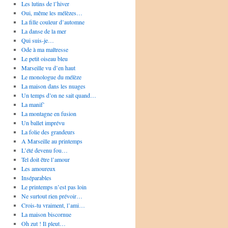
Les lutins de l’hiver
Oui, même les mélèzes…
La fille couleur d’automne
La danse de la mer
Qui suis-je…
Ode à ma maîtresse
Le petit oiseau bleu
Marseille vu d’en haut
Le monologue du mélèze
La maison dans les nuages
Un temps d’on ne sait quand…
La manif’
La montagne en fusion
Un ballet imprévu
La folie des grandeurs
A Marseille au printemps
L’été devenu fou…
Tel doit être l’amour
Les amoureux
Inséparables
Le printemps n’est pas loin
Ne surtout rien prévoir…
Crois-tu vraiment, l’ami…
La maison biscornue
Oh zut ! Il pleut…