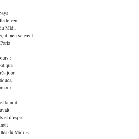
pays
le le vent
 du Midi.
reçut bien souvent
Paris
ours :
potique
rès jour
tiques,
humour.
et la nuit,
uvait
s et d’esprit
inait
lles du Midi ».