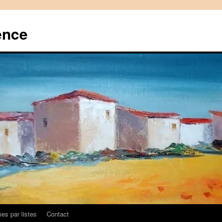
ence
es par listes
Contact