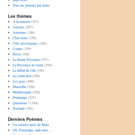
Tous les poèmes par listes
Les thèmes
A la maison
(357)
Amours
(267)
Automne
(356)
Chez nous
(358)
Cités provençales
(240)
Contes
(359)
Hiver
(358)
La Haute Provence
(357)
La Provence au coeur
(356)
Le début de l'été
(356)
Le soleil-lion
(356)
Les gens
(360)
Marseille
(356)
Méditerranée
(356)
Printemps
(357)
Questions ?
(384)
Zooland
(356)
Derniers Poèmes
Un curieux mois de Mars
Oh, Printemps, aide-moi…