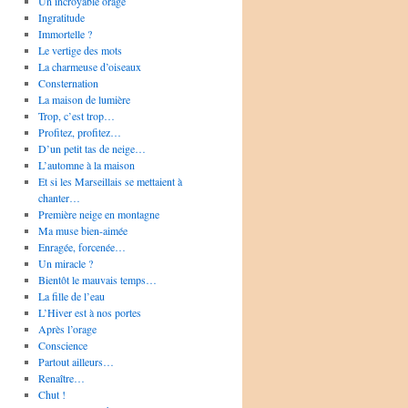
Un incroyable orage
Ingratitude
Immortelle ?
Le vertige des mots
La charmeuse d’oiseaux
Consternation
La maison de lumière
Trop, c’est trop…
Profitez, profitez…
D’un petit tas de neige…
L’automne à la maison
Et si les Marseillais se mettaient à
chanter…
Première neige en montagne
Ma muse bien-aimée
Enragée, forcenée…
Un miracle ?
Bientôt le mauvais temps…
La fille de l’eau
L’Hiver est à nos portes
Après l’orage
Conscience
Partout ailleurs…
Renaître…
Chut !