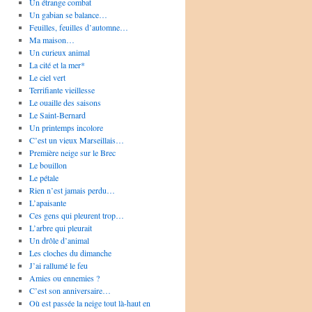
Un étrange combat
Un gabian se balance…
Feuilles, feuilles d’automne…
Ma maison…
Un curieux animal
La cité et la mer*
Le ciel vert
Terrifiante vieillesse
Le ouaille des saisons
Le Saint-Bernard
Un printemps incolore
C’est un vieux Marseillais…
Première neige sur le Brec
Le bouillon
Le pétale
Rien n’est jamais perdu…
L’apaisante
Ces gens qui pleurent trop…
L’arbre qui pleurait
Un drôle d’animal
Les cloches du dimanche
J’ai rallumé le feu
Amies ou ennemies ?
C’est son anniversaire…
Où est passée la neige tout là-haut en