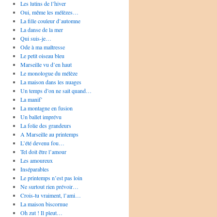
Les lutins de l’hiver
Oui, même les mélèzes…
La fille couleur d’automne
La danse de la mer
Qui suis-je…
Ode à ma maîtresse
Le petit oiseau bleu
Marseille vu d’en haut
Le monologue du mélèze
La maison dans les nuages
Un temps d’on ne sait quand…
La manif’
La montagne en fusion
Un ballet imprévu
La folie des grandeurs
A Marseille au printemps
L’été devenu fou…
Tel doit être l’amour
Les amoureux
Inséparables
Le printemps n’est pas loin
Ne surtout rien prévoir…
Crois-tu vraiment, l’ami…
La maison biscornue
Oh zut ! Il pleut…