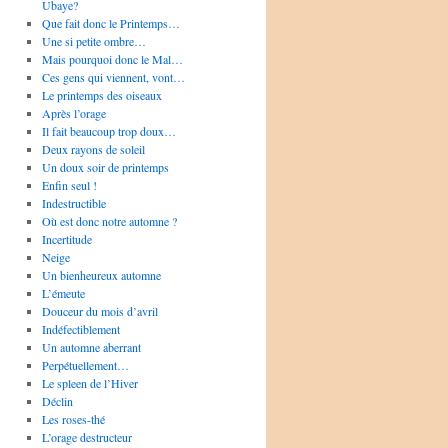
Ubaye?
Que fait donc le Printemps…
Une si petite ombre…
Mais pourquoi donc le Mal…
Ces gens qui viennent, vont…
Le printemps des oiseaux
Après l’orage
Il fait beaucoup trop doux…
Deux rayons de soleil
Un doux soir de printemps
Enfin seul !
Indestructible
Où est donc notre automne ?
Incertitude
Neige
Un bienheureux automne
L’émeute
Douceur du mois d’avril
Indéfectiblement
Un automne aberrant
Perpétuellement…
Le spleen de l’Hiver
Déclin
Les roses-thé
L’orage destructeur