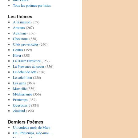
Tous les poèmes par listes
Les thèmes
A la maison
(357)
Amours
(267)
Automne
(356)
Chez nous
(358)
Cités provençales
(240)
Contes
(359)
Hiver
(358)
La Haute Provence
(357)
La Provence au coeur
(356)
Le début de l'été
(356)
Le soleil-lion
(356)
Les gens
(360)
Marseille
(356)
Méditerranée
(356)
Printemps
(357)
Questions ?
(384)
Zooland
(356)
Derniers Poèmes
Un curieux mois de Mars
Oh, Printemps, aide-moi…