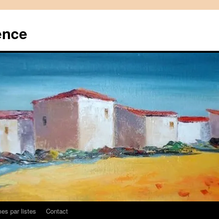
ence
es par listes
Contact