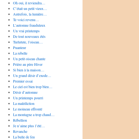
Oh oui, il reviendra…
C’était un petit vieux…
Autrefois, la lumière…
Te voici revenu…
L’automne frauduleux
Un vrai printemps
De tout nouveaux étés
Turlutute, l’oiseau…
Puanteur
La rebelle
Un petit oiseau chante
Prière au père Hiver
Si bien à la maison…
Un grand désir d’exode…
Premier essai
Le ciel est bien trop bleu…
Désir d’automne
Un printemps pourri
La malédiction
Le moineau effronté
La montagne a trop chaud…
Rébellion
Je n’aime plus l’été…
Revanche
La bulle de feu