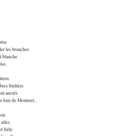
rise
ler les branches
et blanche
ise.
aiteux
res fruitiers
nt ancrés
n loin de Monteux.
lon
 ailes
t frêle