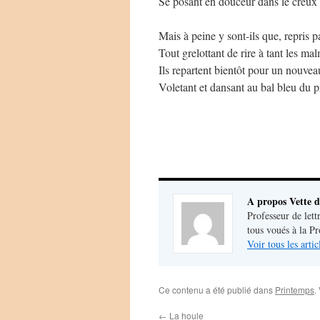
Se posant en douceur dans le creux d
Mais à peine y sont-ils que, repris p
Tout grelottant de rire à tant les ma
Ils repartent bientôt pour un nouveau
Voletant et dansant au bal bleu du 
A propos Vette d
Professeur de lett
tous voués à la P
Voir tous les arti
Ce contenu a été publié dans
Printemps
.
←
La houle