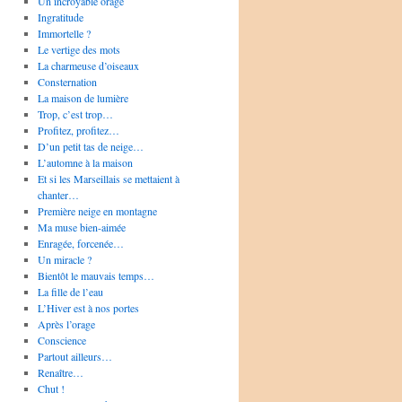
Un incroyable orage
Ingratitude
Immortelle ?
Le vertige des mots
La charmeuse d’oiseaux
Consternation
La maison de lumière
Trop, c’est trop…
Profitez, profitez…
D’un petit tas de neige…
L’automne à la maison
Et si les Marseillais se mettaient à
chanter…
Première neige en montagne
Ma muse bien-aimée
Enragée, forcenée…
Un miracle ?
Bientôt le mauvais temps…
La fille de l’eau
L’Hiver est à nos portes
Après l’orage
Conscience
Partout ailleurs…
Renaître…
Chut !