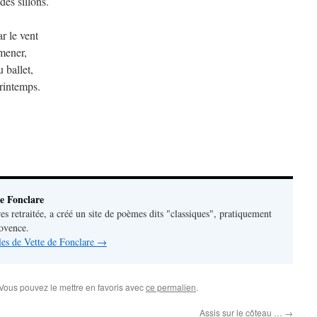
es sillons.
ar le vent
lmener,
 ballet,
printemps.
e Fonclare
res retraitée, a créé un site de poèmes dits "classiques", pratiquement
rovence.
cles de Vette de Fonclare
→
 Vous pouvez le mettre en favoris avec
ce permalien
.
Assis sur le côteau …
→