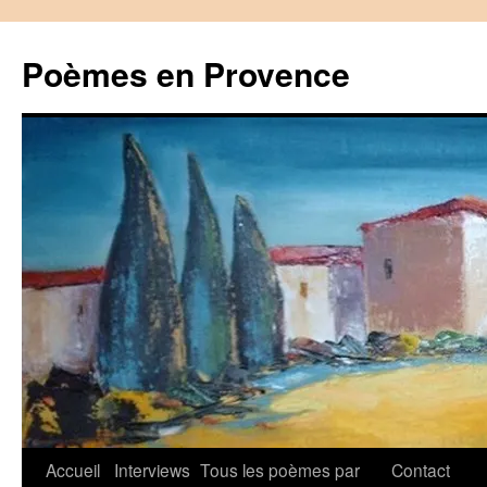
Aller
au
Poèmes en Provence
contenu
Accueil
Interviews
Tous les poèmes par
Contact