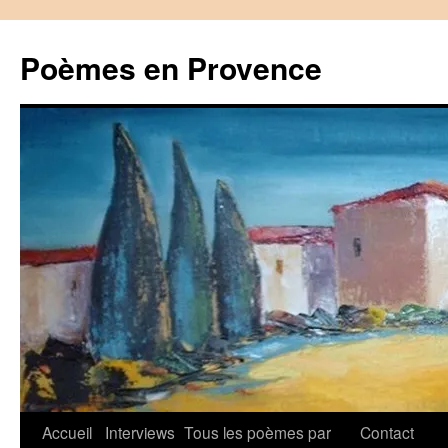
Aller
au
Poèmes en Provence
contenu
Accueil
Interviews
Tous les poèmes par
Contact