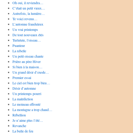
Oh oui, il reviendra…
C’était un petit vieux…
Autrefois, la lumière…
Te voici revenu…
L’automne frauduleux
Un vrai printemps
De tout nouveaux étés
Turlutute, l’oiseau…
Puanteur
La rebelle
Un petit oiseau chante
Prière au père Hiver
Si bien à la maison…
Un grand désir d’exode…
Premier essai
Le ciel est bien trop bleu…
Désir d’automne
Un printemps pourri
La malédiction
Le moineau effronté
La montagne a trop chaud…
Rébellion
Je n’aime plus l’été…
Revanche
La bulle de feu