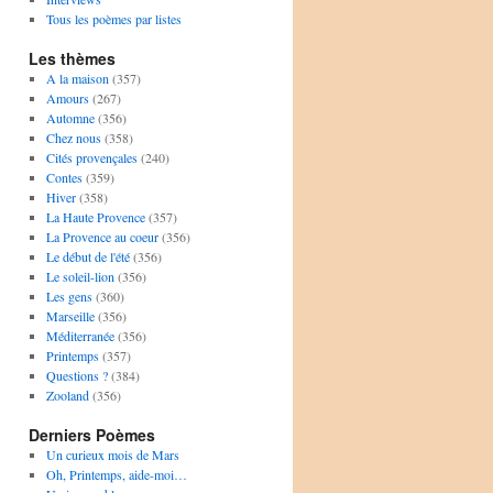
Tous les poèmes par listes
Les thèmes
A la maison
(357)
Amours
(267)
Automne
(356)
Chez nous
(358)
Cités provençales
(240)
Contes
(359)
Hiver
(358)
La Haute Provence
(357)
La Provence au coeur
(356)
Le début de l'été
(356)
Le soleil-lion
(356)
Les gens
(360)
Marseille
(356)
Méditerranée
(356)
Printemps
(357)
Questions ?
(384)
Zooland
(356)
Derniers Poèmes
Un curieux mois de Mars
Oh, Printemps, aide-moi…