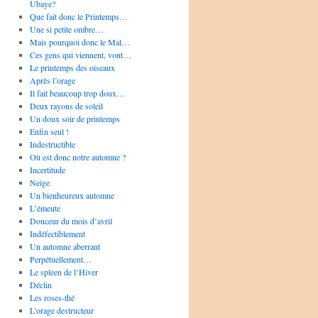
Ubaye?
Que fait donc le Printemps…
Une si petite ombre…
Mais pourquoi donc le Mal…
Ces gens qui viennent, vont…
Le printemps des oiseaux
Après l’orage
Il fait beaucoup trop doux…
Deux rayons de soleil
Un doux soir de printemps
Enfin seul !
Indestructible
Où est donc notre automne ?
Incertitude
Neige
Un bienheureux automne
L’émeute
Douceur du mois d’avril
Indéfectiblement
Un automne aberrant
Perpétuellement…
Le spleen de l’Hiver
Déclin
Les roses-thé
L’orage destructeur