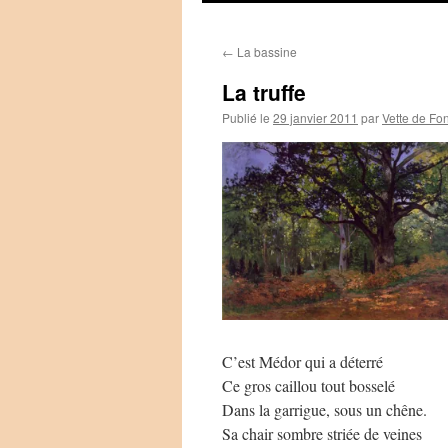
←
La bassine
La truffe
Publié le
29 janvier 2011
par
Vette de Fo
C’est Médor qui a déterré
Ce gros caillou tout bosselé
Dans la garrigue, sous un chêne.
Sa chair sombre striée de veines