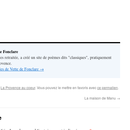
e Fonclare
res retraitée, a créé un site de poèmes dits "classiques", pratiquement
rovence.
cles de Vette de Fonclare
→
,
La Provence au coeur
. Vous pouvez le mettre en favoris avec
ce permalien
.
La maison de Manu
→
e