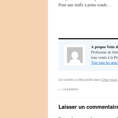
Pour une truffe à peine ronde…
A propos Vette d
Professeur de lett
tous voués à la P
Voir tous les arti
Ce contenu a été publié dans
Chez nous
←
La bassine
Laisser un commentair