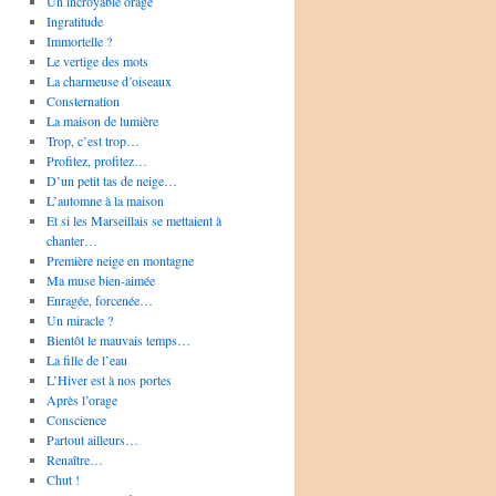
Un incroyable orage
Ingratitude
Immortelle ?
Le vertige des mots
La charmeuse d’oiseaux
Consternation
La maison de lumière
Trop, c’est trop…
Profitez, profitez…
D’un petit tas de neige…
L’automne à la maison
Et si les Marseillais se mettaient à
chanter…
Première neige en montagne
Ma muse bien-aimée
Enragée, forcenée…
Un miracle ?
Bientôt le mauvais temps…
La fille de l’eau
L’Hiver est à nos portes
Après l’orage
Conscience
Partout ailleurs…
Renaître…
Chut !