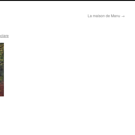
La maison de Manu
→
nclare