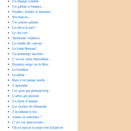
Un étrange combat
Un gabian se balance…
Feuilles, feuilles d’automne…
Ma maison…
Un curieux animal
La cité et la mer*
Le ciel vert
Terrifiante vieillesse
Le ouaille des saisons
Le Saint-Bernard
Un printemps incolore
C’est un vieux Marseillais…
Première neige sur le Brec
Le bouillon
Le pétale
Rien n’est jamais perdu…
L’apaisante
Ces gens qui pleurent trop…
L’arbre qui pleurait
Un drôle d’animal
Les cloches du dimanche
J’ai rallumé le feu
Amies ou ennemies ?
C’est son anniversaire…
Où est passée la neige tout là-haut en