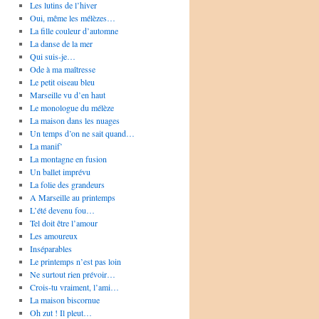
Les lutins de l’hiver
Oui, même les mélèzes…
La fille couleur d’automne
La danse de la mer
Qui suis-je…
Ode à ma maîtresse
Le petit oiseau bleu
Marseille vu d’en haut
Le monologue du mélèze
La maison dans les nuages
Un temps d’on ne sait quand…
La manif’
La montagne en fusion
Un ballet imprévu
La folie des grandeurs
A Marseille au printemps
L’été devenu fou…
Tel doit être l’amour
Les amoureux
Inséparables
Le printemps n’est pas loin
Ne surtout rien prévoir…
Crois-tu vraiment, l’ami…
La maison biscornue
Oh zut ! Il pleut…