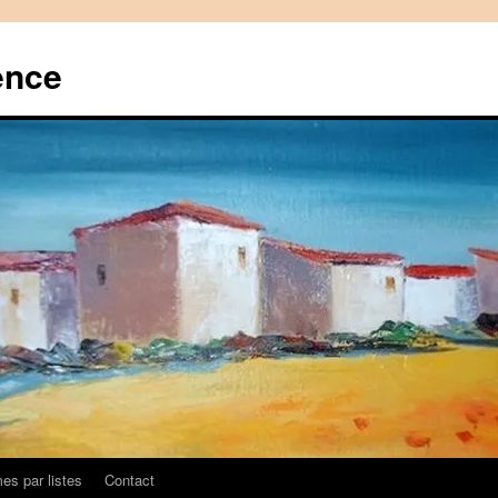
ence
es par listes
Contact