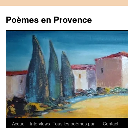
Aller
au
Poèmes en Provence
contenu
Accueil
Interviews
Tous les poèmes par
Contact