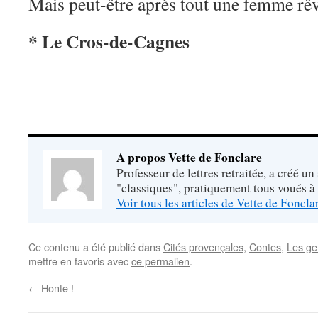
Mais peut-être après tout une femme r
* Le Cros-de-Cagnes
A propos Vette de Fonclare
Professeur de lettres retraitée, a créé un
"classiques", pratiquement tous voués à
Voir tous les articles de Vette de Foncl
Ce contenu a été publié dans
Cités provençales
,
Contes
,
Les ge
mettre en favoris avec
ce permalien
.
←
Honte !