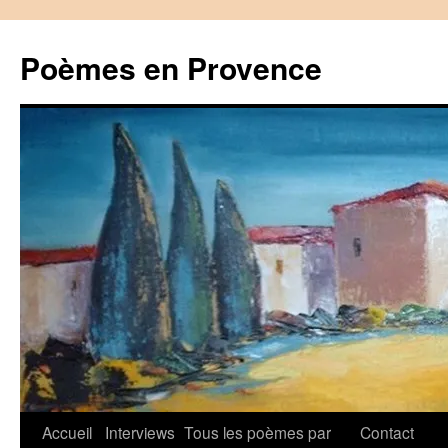
Aller
au
Poèmes en Provence
contenu
Accueil
Interviews
Tous les poèmes par
Contact