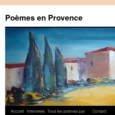
Aller
au
Poèmes en Provence
contenu
Accueil
Interviews
Tous les poèmes par
Contact