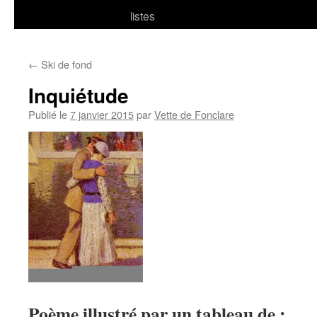
listes
←
Ski de fond
Inquiétude
Publié le
7 janvier 2015
par
Vette de Fonclare
Poème illustré par un tableau de :