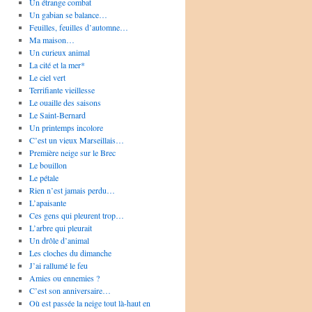
Un étrange combat
Un gabian se balance…
Feuilles, feuilles d’automne…
Ma maison…
Un curieux animal
La cité et la mer*
Le ciel vert
Terrifiante vieillesse
Le ouaille des saisons
Le Saint-Bernard
Un printemps incolore
C’est un vieux Marseillais…
Première neige sur le Brec
Le bouillon
Le pétale
Rien n’est jamais perdu…
L’apaisante
Ces gens qui pleurent trop…
L’arbre qui pleurait
Un drôle d’animal
Les cloches du dimanche
J’ai rallumé le feu
Amies ou ennemies ?
C’est son anniversaire…
Où est passée la neige tout là-haut en