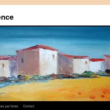
ence
es par listes
Contact