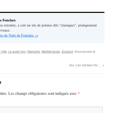
e Fonclare
res retraitée, a créé un site de poèmes dits "classiques", pratiquement
rovence.
cles de Vette de Fonclare
→
 l'été
,
Le soleil-lion
,
Marseille
,
Méditerranée
,
Zooland
. Vous pouvez le
Oui, c’en est bien fini…
→
e
*
liée.
Les champs obligatoires sont indiqués avec