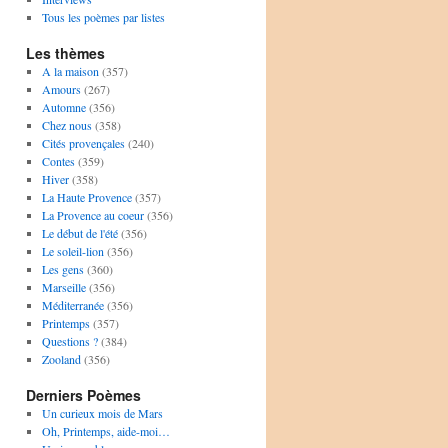
Tous les poèmes par listes
Les thèmes
A la maison
(357)
Amours
(267)
Automne
(356)
Chez nous
(358)
Cités provençales
(240)
Contes
(359)
Hiver
(358)
La Haute Provence
(357)
La Provence au coeur
(356)
Le début de l'été
(356)
Le soleil-lion
(356)
Les gens
(360)
Marseille
(356)
Méditerranée
(356)
Printemps
(357)
Questions ?
(384)
Zooland
(356)
Derniers Poèmes
Un curieux mois de Mars
Oh, Printemps, aide-moi…