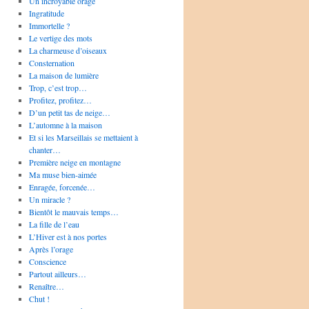
Un incroyable orage
Ingratitude
Immortelle ?
Le vertige des mots
La charmeuse d’oiseaux
Consternation
La maison de lumière
Trop, c’est trop…
Profitez, profitez…
D’un petit tas de neige…
L’automne à la maison
Et si les Marseillais se mettaient à
chanter…
Première neige en montagne
Ma muse bien-aimée
Enragée, forcenée…
Un miracle ?
Bientôt le mauvais temps…
La fille de l’eau
L’Hiver est à nos portes
Après l’orage
Conscience
Partout ailleurs…
Renaître…
Chut !