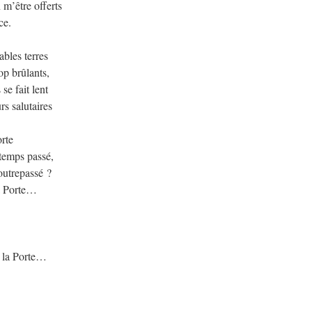
 m’être offerts
ce.
bles terres
op brûlants,
se fait lent
s salutaires
orte
 temps passé,
outrepassé ?
a Porte…
e la Porte…