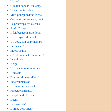
Ubaye?
Que fait donc le Printemps…
Une si petite ombre…
Mais pourquoi donc le Mal…
Ces gens qui viennent, vont…
Le printemps des oiseaux
Après l’orage
Il fait beaucoup trop doux…
Deux rayons de soleil
Un doux soir de printemps
Enfin seul !
Indestructible
Où est donc notre automne ?
Incertitude
Neige
Un bienheureux automne
L’émeute
Douceur du mois d’avril
Indéfectiblement
Un automne aberrant
Perpétuellement…
Le spleen de l’Hiver
Déclin
Les roses-thé
L’orage destructeur