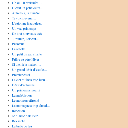
Oh oui, il reviendra…
C’était un petit vieux…
Autrefois, la lumière…
Te voici revenu…
L’automne frauduleux
Un vrai printemps
De tout nouveaux étés
Turlutute, l’oiseau…
Puanteur
La rebelle
Un petit oiseau chante
Prière au père Hiver
Si bien à la maison…
Un grand désir d’exode…
Premier essai
Le ciel est bien trop bleu…
Désir d’automne
Un printemps pourri
La malédiction
Le moineau effronté
La montagne a trop chaud…
Rébellion
Je n’aime plus l’été…
Revanche
La bulle de feu