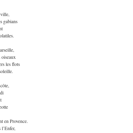
ville,
es gabians
nt
latiles.
rseille,
s oiseaux
rs les flots
oleille.
côte,
di
t
eotte
ent en Provence.
 l’Enfer,