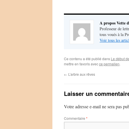
A propos Vette d
Professeur de lett
tous voués à la P
Voir tous les arti
Ce contenu a été publié dans
Le début de
mettre en favoris avec
ce permalien
.
←
L’arbre aux rêves
Laisser un commentair
Votre adresse e-mail ne sera pas pub
Commentaire
*