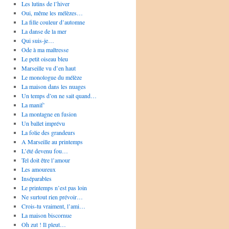
Les lutins de l’hiver
Oui, même les mélèzes…
La fille couleur d’automne
La danse de la mer
Qui suis-je…
Ode à ma maîtresse
Le petit oiseau bleu
Marseille vu d’en haut
Le monologue du mélèze
La maison dans les nuages
Un temps d’on ne sait quand…
La manif’
La montagne en fusion
Un ballet imprévu
La folie des grandeurs
A Marseille au printemps
L’été devenu fou…
Tel doit être l’amour
Les amoureux
Inséparables
Le printemps n’est pas loin
Ne surtout rien prévoir…
Crois-tu vraiment, l’ami…
La maison biscornue
Oh zut ! Il pleut…