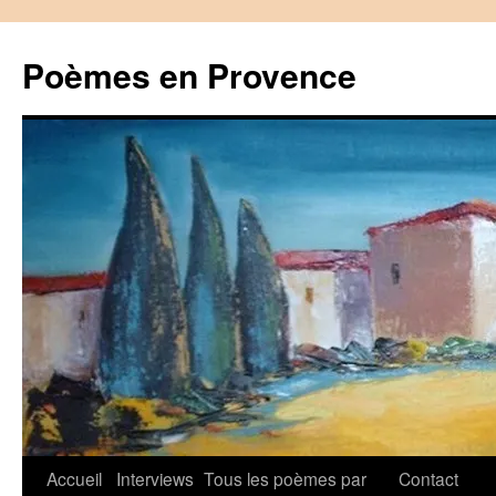
Aller
au
Poèmes en Provence
contenu
Accueil
Interviews
Tous les poèmes par
Contact