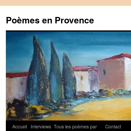
Aller
au
Poèmes en Provence
contenu
Accueil
Interviews
Tous les poèmes par
Contact