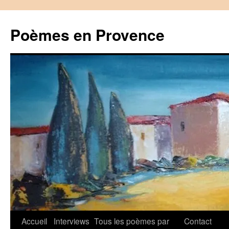
Aller
au
Poèmes en Provence
contenu
Accueil
Interviews
Tous les poèmes par
Contact