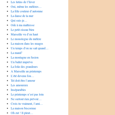
Les lutins de l’hiver
Oui, même les mélèzes…
La fille couleur d’automne
La danse de la mer
Qui suis-je…
Ode à ma maîtresse
Le petit oiseau bleu
Marseille vu d’en haut
Le monologue du mélèze
La maison dans les nuages
Un temps d’on ne sait quand…
La manif’
La montagne en fusion
Un ballet imprévu
La folie des grandeurs
A Marseille au printemps
L’été devenu fou…
Tel doit être l’amour
Les amoureux
Inséparables
Le printemps n’est pas loin
Ne surtout rien prévoir…
Crois-tu vraiment, l’ami…
La maison biscornue
Oh zut ! Il pleut…