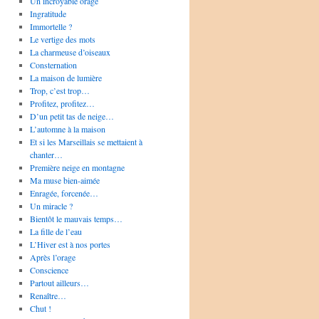
Un incroyable orage
Ingratitude
Immortelle ?
Le vertige des mots
La charmeuse d’oiseaux
Consternation
La maison de lumière
Trop, c’est trop…
Profitez, profitez…
D’un petit tas de neige…
L’automne à la maison
Et si les Marseillais se mettaient à
chanter…
Première neige en montagne
Ma muse bien-aimée
Enragée, forcenée…
Un miracle ?
Bientôt le mauvais temps…
La fille de l’eau
L’Hiver est à nos portes
Après l’orage
Conscience
Partout ailleurs…
Renaître…
Chut !