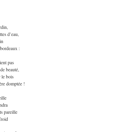
rdin,
ttes d’eau,
in
 bordeaux :
ient pas
 de beauté,
 le bois
ière domptée !
ille
endra
s pareille
froid