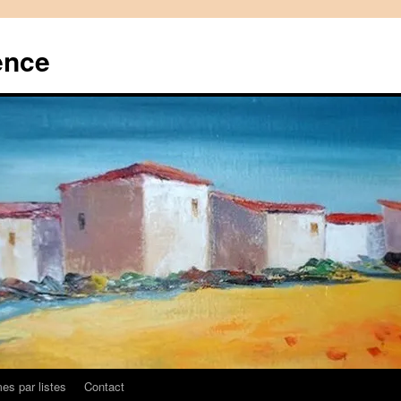
ence
es par listes
Contact