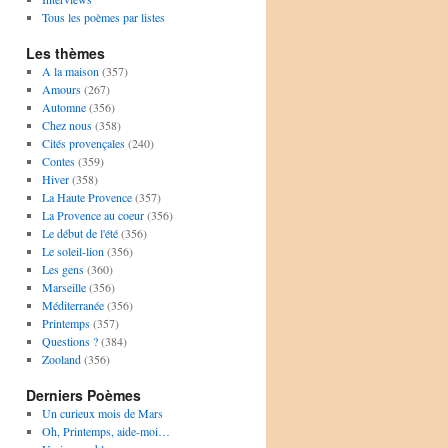
Tous les poèmes par listes
Les thèmes
A la maison
(357)
Amours
(267)
Automne
(356)
Chez nous
(358)
Cités provençales
(240)
Contes
(359)
Hiver
(358)
La Haute Provence
(357)
La Provence au coeur
(356)
Le début de l'été
(356)
Le soleil-lion
(356)
Les gens
(360)
Marseille
(356)
Méditerranée
(356)
Printemps
(357)
Questions ?
(384)
Zooland
(356)
Derniers Poèmes
Un curieux mois de Mars
Oh, Printemps, aide-moi…