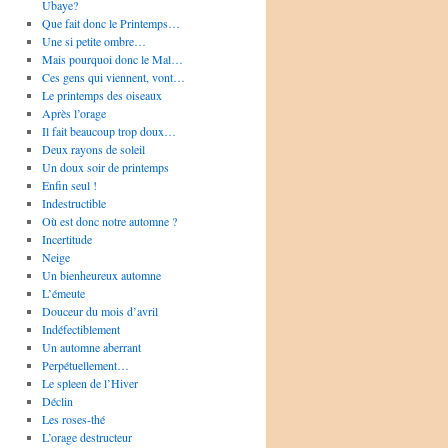
Ubaye?
Que fait donc le Printemps…
Une si petite ombre…
Mais pourquoi donc le Mal…
Ces gens qui viennent, vont…
Le printemps des oiseaux
Après l’orage
Il fait beaucoup trop doux…
Deux rayons de soleil
Un doux soir de printemps
Enfin seul !
Indestructible
Où est donc notre automne ?
Incertitude
Neige
Un bienheureux automne
L’émeute
Douceur du mois d’avril
Indéfectiblement
Un automne aberrant
Perpétuellement…
Le spleen de l’Hiver
Déclin
Les roses-thé
L’orage destructeur