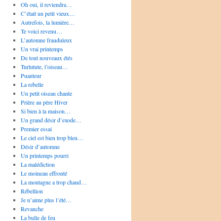
Oh oui, il reviendra…
C’était un petit vieux…
Autrefois, la lumière…
Te voici revenu…
L’automne frauduleux
Un vrai printemps
De tout nouveaux étés
Turlutute, l’oiseau…
Puanteur
La rebelle
Un petit oiseau chante
Prière au père Hiver
Si bien à la maison…
Un grand désir d’exode…
Premier essai
Le ciel est bien trop bleu…
Désir d’automne
Un printemps pourri
La malédiction
Le moineau effronté
La montagne a trop chaud…
Rébellion
Je n’aime plus l’été…
Revanche
La bulle de feu