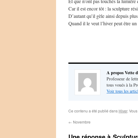
Et que n’ont pas touchés la lumière 
Car il est encor tôt : la sculpture rési
D’autant qu’il gèle ainsi depuis plus
Quand il le veut l’hiver peut être un 
A propos Vette d
Professeur de lett
tous voués à la P
Voir tous les arti
Ce contenu a été publié dans
Hiver
. Vous
←
Novembre
Une réponse à
Sculptur