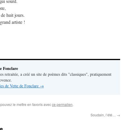
qui sourd.
ste,
 de huit jours.
grand artiste !
e Fonclare
res retraitée, a créé un site de poèmes dits "classiques", pratiquement
rovence.
cles de Vette de Fonclare
→
 pouvez le mettre en favoris avec
ce permalien
.
Soudain, l’été…
→
e