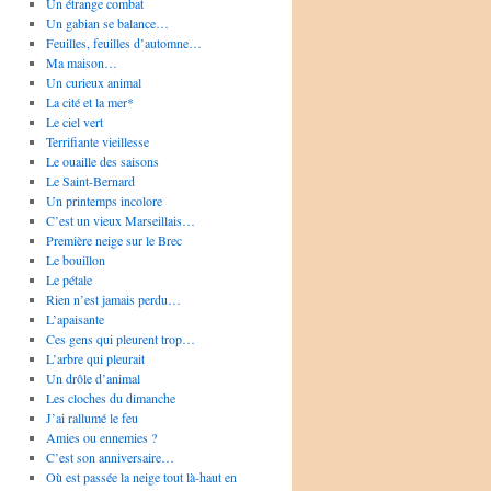
Un étrange combat
Un gabian se balance…
Feuilles, feuilles d’automne…
Ma maison…
Un curieux animal
La cité et la mer*
Le ciel vert
Terrifiante vieillesse
Le ouaille des saisons
Le Saint-Bernard
Un printemps incolore
C’est un vieux Marseillais…
Première neige sur le Brec
Le bouillon
Le pétale
Rien n’est jamais perdu…
L’apaisante
Ces gens qui pleurent trop…
L’arbre qui pleurait
Un drôle d’animal
Les cloches du dimanche
J’ai rallumé le feu
Amies ou ennemies ?
C’est son anniversaire…
Où est passée la neige tout là-haut en