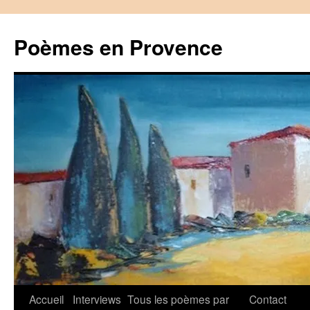
Aller
au
Poèmes en Provence
contenu
Accueil
Interviews
Tous les poèmes par
Contact