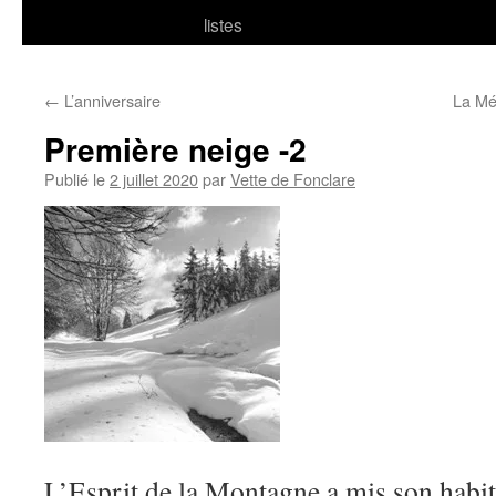
listes
←
L’anniversaire
La Mé
Première neige -2
Publié le
2 juillet 2020
par
Vette de Fonclare
L’Esprit de la Montagne a mis son habit