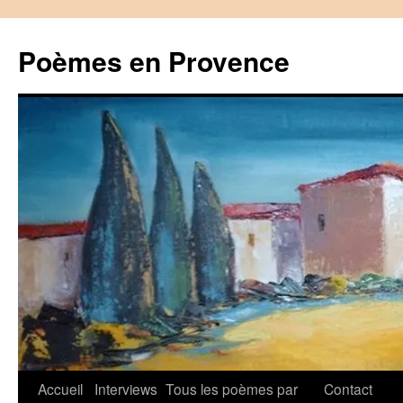
Aller
au
Poèmes en Provence
contenu
Accueil
Interviews
Tous les poèmes par
Contact