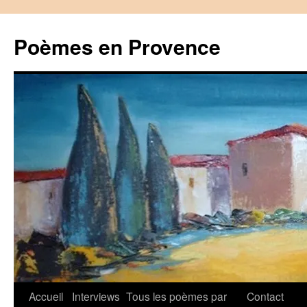
Aller
au
Poèmes en Provence
contenu
Accueil
Interviews
Tous les poèmes par
Contact