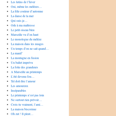
Les lutins de l’hiver
Oui, même les mélèzes…
La fille couleur d’automne
La danse de la mer
Qui suis-je…
Ode à ma maîtresse
Le petit oiseau bleu
Marseille vu d’en haut
Le monologue du mélèze
La maison dans les nuages
Un temps d’on ne sait quand…
La manif’
La montagne en fusion
Un ballet imprévu
La folie des grandeurs
A Marseille au printemps
L’été devenu fou…
Tel doit être l’amour
Les amoureux
Inséparables
Le printemps n’est pas loin
Ne surtout rien prévoir…
Crois-tu vraiment, l’ami…
La maison biscornue
Oh zut ! Il pleut…