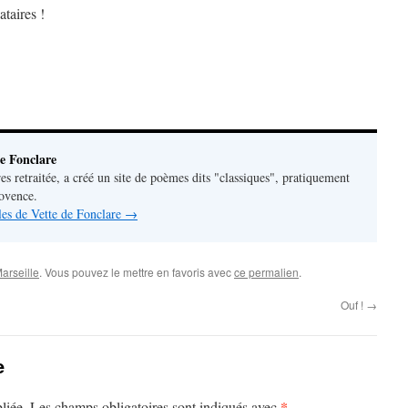
ataires !
e Fonclare
res retraitée, a créé un site de poèmes dits "classiques", pratiquement
rovence.
cles de Vette de Fonclare
→
arseille
. Vous pouvez le mettre en favoris avec
ce permalien
.
Ouf !
→
e
*
liée.
Les champs obligatoires sont indiqués avec