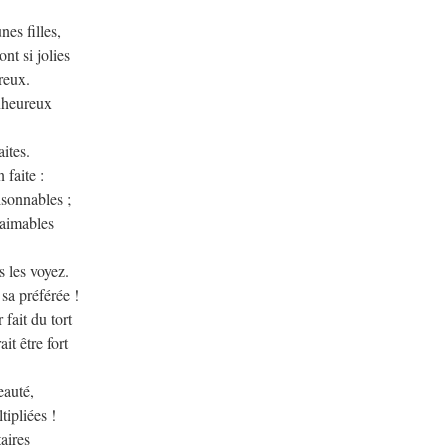
nes filles,
ont si jolies
reux.
enheureux
aites.
 faite :
isonnables ;
 aimables
s les voyez.
 sa préférée !
 fait du tort
it être fort
eauté,
tipliées !
taires