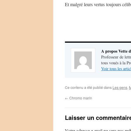
Et malgré leurs vertus toujours célib
A propos Vette d
Professeur de lett
tous voués à la P
Voir tous les arti
Ce contenu a été publié dans
Les gens
,
M
←
Chromo marin
Laisser un commentair
Votre adresse e-mail ne sera pas pub