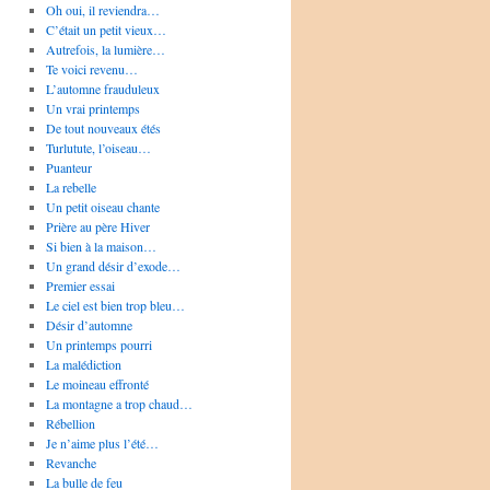
Oh oui, il reviendra…
C’était un petit vieux…
Autrefois, la lumière…
Te voici revenu…
L’automne frauduleux
Un vrai printemps
De tout nouveaux étés
Turlutute, l’oiseau…
Puanteur
La rebelle
Un petit oiseau chante
Prière au père Hiver
Si bien à la maison…
Un grand désir d’exode…
Premier essai
Le ciel est bien trop bleu…
Désir d’automne
Un printemps pourri
La malédiction
Le moineau effronté
La montagne a trop chaud…
Rébellion
Je n’aime plus l’été…
Revanche
La bulle de feu