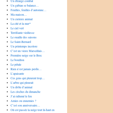
Un étrange combat
Un gabian se balance…
Feuilles, feuilles d’automne…
Ma maison…
Un curieux animal
La cité et la mer*
Le ciel vert
Terrifiante vieillesse
Le ouaille des saisons
Le Saint-Bernard
Un printemps incolore
C’est un vieux Marseillais…
Première neige sur le Brec
Le bouillon
Le pétale
Rien n’est jamais perdu…
L’apaisante
Ces gens qui pleurent trop…
L’arbre qui pleurait
Un drôle d’animal
Les cloches du dimanche
J’ai rallumé le feu
Amies ou ennemies ?
C’est son anniversaire…
Où est passée la neige tout là-haut en