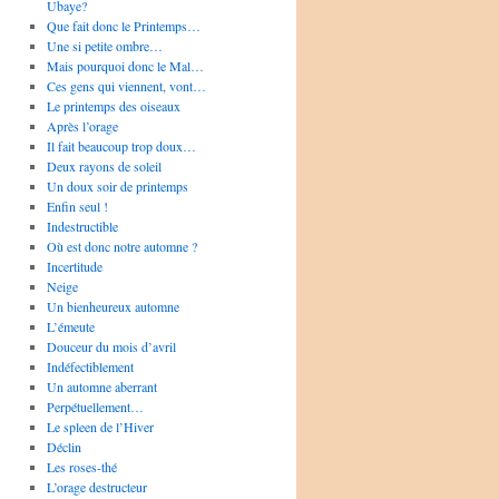
Ubaye?
Que fait donc le Printemps…
Une si petite ombre…
Mais pourquoi donc le Mal…
Ces gens qui viennent, vont…
Le printemps des oiseaux
Après l’orage
Il fait beaucoup trop doux…
Deux rayons de soleil
Un doux soir de printemps
Enfin seul !
Indestructible
Où est donc notre automne ?
Incertitude
Neige
Un bienheureux automne
L’émeute
Douceur du mois d’avril
Indéfectiblement
Un automne aberrant
Perpétuellement…
Le spleen de l’Hiver
Déclin
Les roses-thé
L’orage destructeur