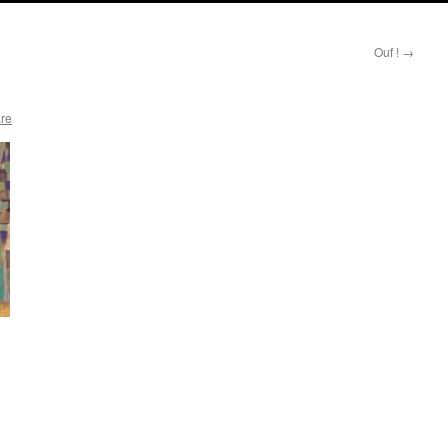
Ouf !
→
are