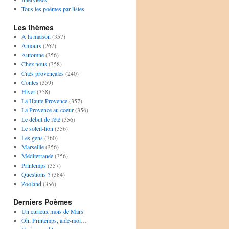
Tous les poèmes par listes
Les thèmes
A la maison
(357)
Amours
(267)
Automne
(356)
Chez nous
(358)
Cités provençales
(240)
Contes
(359)
Hiver
(358)
La Haute Provence
(357)
La Provence au coeur
(356)
Le début de l'été
(356)
Le soleil-lion
(356)
Les gens
(360)
Marseille
(356)
Méditerranée
(356)
Printemps
(357)
Questions ?
(384)
Zooland
(356)
Derniers Poèmes
Un curieux mois de Mars
Oh, Printemps, aide-moi…