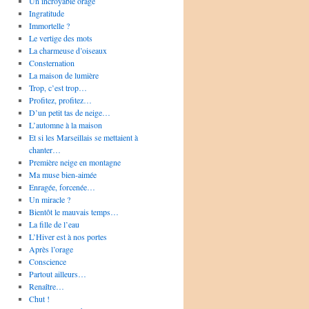
Un incroyable orage
Ingratitude
Immortelle ?
Le vertige des mots
La charmeuse d’oiseaux
Consternation
La maison de lumière
Trop, c’est trop…
Profitez, profitez…
D’un petit tas de neige…
L’automne à la maison
Et si les Marseillais se mettaient à
chanter…
Première neige en montagne
Ma muse bien-aimée
Enragée, forcenée…
Un miracle ?
Bientôt le mauvais temps…
La fille de l’eau
L’Hiver est à nos portes
Après l’orage
Conscience
Partout ailleurs…
Renaître…
Chut !