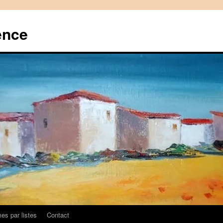
ence
es par listes
Contact