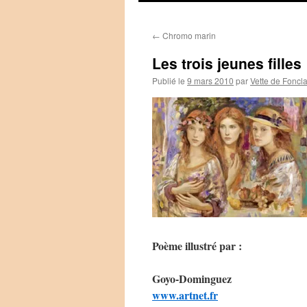
←
Chromo marin
Les trois jeunes filles
Publié le
9 mars 2010
par
Vette de Foncl
Poème illustré par :
Goyo-Dominguez
www.artnet.fr