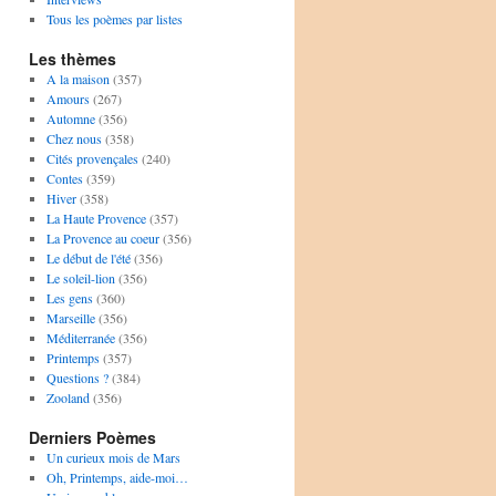
Tous les poèmes par listes
Les thèmes
A la maison
(357)
Amours
(267)
Automne
(356)
Chez nous
(358)
Cités provençales
(240)
Contes
(359)
Hiver
(358)
La Haute Provence
(357)
La Provence au coeur
(356)
Le début de l'été
(356)
Le soleil-lion
(356)
Les gens
(360)
Marseille
(356)
Méditerranée
(356)
Printemps
(357)
Questions ?
(384)
Zooland
(356)
Derniers Poèmes
Un curieux mois de Mars
Oh, Printemps, aide-moi…