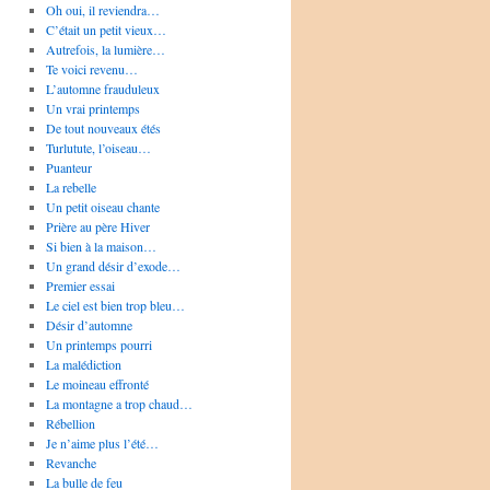
Oh oui, il reviendra…
C’était un petit vieux…
Autrefois, la lumière…
Te voici revenu…
L’automne frauduleux
Un vrai printemps
De tout nouveaux étés
Turlutute, l’oiseau…
Puanteur
La rebelle
Un petit oiseau chante
Prière au père Hiver
Si bien à la maison…
Un grand désir d’exode…
Premier essai
Le ciel est bien trop bleu…
Désir d’automne
Un printemps pourri
La malédiction
Le moineau effronté
La montagne a trop chaud…
Rébellion
Je n’aime plus l’été…
Revanche
La bulle de feu