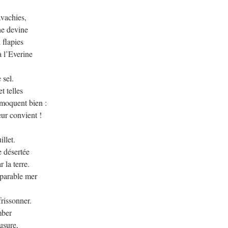
avachies,
ne devine
 flapies
à l’Everine
 sel.
t telles
 moquent bien :
eur convient !
llet.
e désertée
 la terre.
mparable mer
frissonner.
mber
’usure,