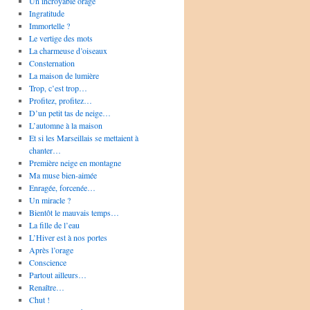
Un incroyable orage
Ingratitude
Immortelle ?
Le vertige des mots
La charmeuse d’oiseaux
Consternation
La maison de lumière
Trop, c’est trop…
Profitez, profitez…
D’un petit tas de neige…
L’automne à la maison
Et si les Marseillais se mettaient à
chanter…
Première neige en montagne
Ma muse bien-aimée
Enragée, forcenée…
Un miracle ?
Bientôt le mauvais temps…
La fille de l’eau
L’Hiver est à nos portes
Après l’orage
Conscience
Partout ailleurs…
Renaître…
Chut !