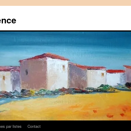
ence
es par listes
Contact