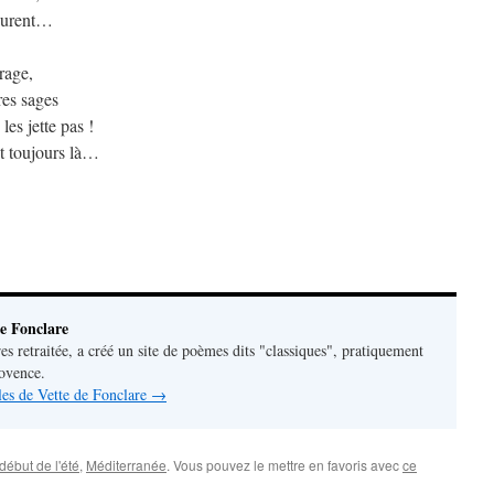
ssurent…
rage,
res sages
les jette pas !
t toujours là…
e Fonclare
res retraitée, a créé un site de poèmes dits "classiques", pratiquement
rovence.
cles de Vette de Fonclare
→
début de l'été
,
Méditerranée
. Vous pouvez le mettre en favoris avec
ce