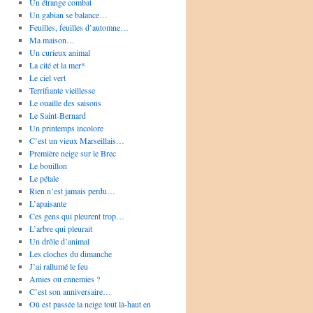
Un étrange combat
Un gabian se balance…
Feuilles, feuilles d’automne…
Ma maison…
Un curieux animal
La cité et la mer*
Le ciel vert
Terrifiante vieillesse
Le ouaille des saisons
Le Saint-Bernard
Un printemps incolore
C’est un vieux Marseillais…
Première neige sur le Brec
Le bouillon
Le pétale
Rien n’est jamais perdu…
L’apaisante
Ces gens qui pleurent trop…
L’arbre qui pleurait
Un drôle d’animal
Les cloches du dimanche
J’ai rallumé le feu
Amies ou ennemies ?
C’est son anniversaire…
Où est passée la neige tout là-haut en