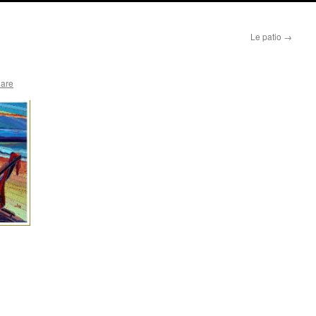
Le patio
→
lare