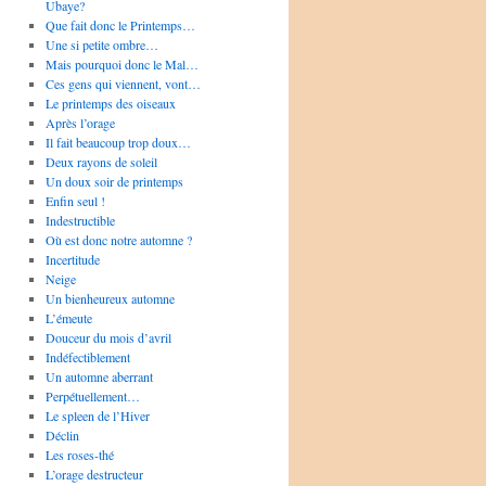
Ubaye?
Que fait donc le Printemps…
Une si petite ombre…
Mais pourquoi donc le Mal…
Ces gens qui viennent, vont…
Le printemps des oiseaux
Après l’orage
Il fait beaucoup trop doux…
Deux rayons de soleil
Un doux soir de printemps
Enfin seul !
Indestructible
Où est donc notre automne ?
Incertitude
Neige
Un bienheureux automne
L’émeute
Douceur du mois d’avril
Indéfectiblement
Un automne aberrant
Perpétuellement…
Le spleen de l’Hiver
Déclin
Les roses-thé
L’orage destructeur