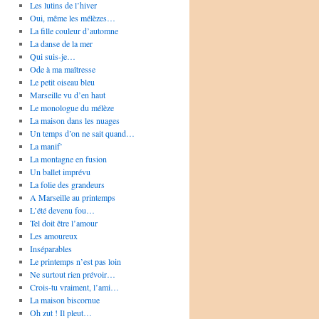
Les lutins de l’hiver
Oui, même les mélèzes…
La fille couleur d’automne
La danse de la mer
Qui suis-je…
Ode à ma maîtresse
Le petit oiseau bleu
Marseille vu d’en haut
Le monologue du mélèze
La maison dans les nuages
Un temps d’on ne sait quand…
La manif’
La montagne en fusion
Un ballet imprévu
La folie des grandeurs
A Marseille au printemps
L’été devenu fou…
Tel doit être l’amour
Les amoureux
Inséparables
Le printemps n’est pas loin
Ne surtout rien prévoir…
Crois-tu vraiment, l’ami…
La maison biscornue
Oh zut ! Il pleut…