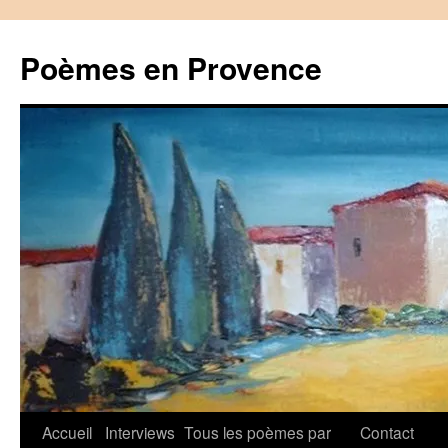
Aller
au
Poèmes en Provence
contenu
Accueil
Interviews
Tous les poèmes par
Contact