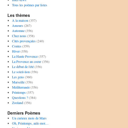
Tous les poèmes par listes
Les thèmes
A la maison
(357)
Amours
(267)
Automne
(356)
Chez nous
(358)
Cités provençales
(240)
Contes
(359)
Hiver
(358)
La Haute Provence
(357)
La Provence au coeur
(356)
Le début de l'été
(356)
Le soleil-lion
(356)
Les gens
(360)
Marseille
(356)
Méditerranée
(356)
Printemps
(357)
Questions ?
(384)
Zooland
(356)
Derniers Poèmes
Un curieux mois de Mars
Oh, Printemps, aide-moi…