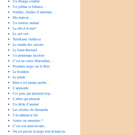
Un étrange combat
Un gabian se balance…
Feuilles, feuilles d’automne…
Ma maison…
Un curieux animal
La cité et la mer*
Le ciel vert
Terrifiante vieillesse
Le ouaille des saisons
Le Saint-Bernard
Un printemps incolore
C’est un vieux Marseillais…
Première neige sur le Brec
Le bouillon
Le pétale
Rien n’est jamais perdu…
L’apaisante
Ces gens qui pleurent trop…
L’arbre qui pleurait
Un drôle d’animal
Les cloches du dimanche
J’ai rallumé le feu
Amies ou ennemies ?
C’est son anniversaire…
Où est passée la neige tout là-haut en