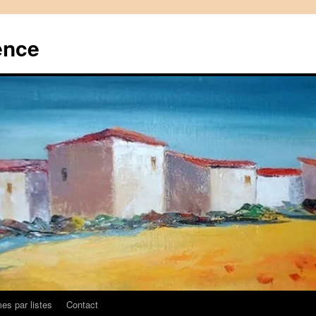
ence
es par listes
Contact