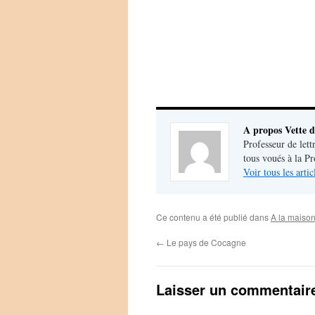
A propos Vette d
Professeur de lett
tous voués à la P
Voir tous les arti
Ce contenu a été publié dans
A la maiso
←
Le pays de Cocagne
Laisser un commentair