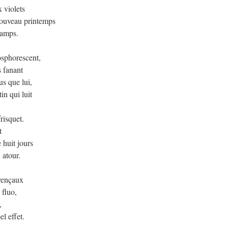
 violets
nouveau printemps
hamps.
osphorescent,
s fanant
us que lui,
in qui luit
risquet.
t
 huit jours
 atour.
ovençaux
 fluo,
,
l effet.