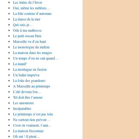
Les lutins de l’hiver
Oui, même les mélèzes…
La fille couleur d’automne
La danse de la mer
Qui suis-je…
Ode à ma maîtresse
Le petit oiseau bleu
Marseille vu d’en haut
Le monologue du mélèze
La maison dans les nuages
Un temps d’on ne sait quand…
La manif’
La montagne en fusion
Un ballet imprévu
La folie des grandeurs
A Marseille au printemps
L’été devenu fou…
Tel doit être l’amour
Les amoureux
Inséparables
Le printemps n’est pas loin
Ne surtout rien prévoir…
Crois-tu vraiment, l’ami…
La maison biscornue
Oh zut ! Il pleut…