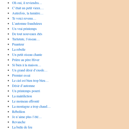
Oh oui, il reviendra…
C’était un petit vieux…
Autrefois, la lumière…
Te voici revenu…
L’automne frauduleux
Un vrai printemps
De tout nouveaux étés
Turlutute, l’oiseau…
Puanteur
La rebelle
Un petit oiseau chante
Prière au père Hiver
Si bien à la maison…
Un grand désir d’exode…
Premier essai
Le ciel est bien trop bleu…
Désir d’automne
Un printemps pourri
La malédiction
Le moineau effronté
La montagne a trop chaud…
Rébellion
Je n’aime plus l’été…
Revanche
La bulle de feu