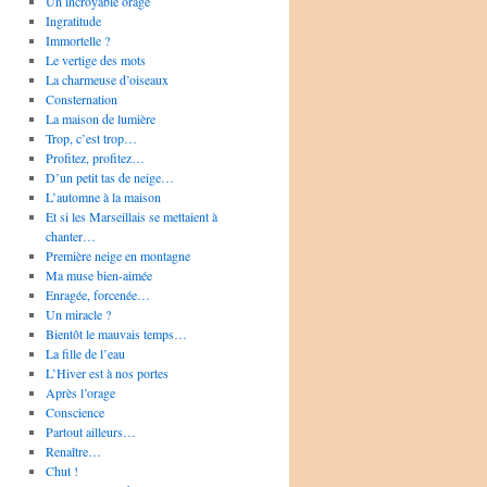
Un incroyable orage
Ingratitude
Immortelle ?
Le vertige des mots
La charmeuse d’oiseaux
Consternation
La maison de lumière
Trop, c’est trop…
Profitez, profitez…
D’un petit tas de neige…
L’automne à la maison
Et si les Marseillais se mettaient à
chanter…
Première neige en montagne
Ma muse bien-aimée
Enragée, forcenée…
Un miracle ?
Bientôt le mauvais temps…
La fille de l’eau
L’Hiver est à nos portes
Après l’orage
Conscience
Partout ailleurs…
Renaître…
Chut !