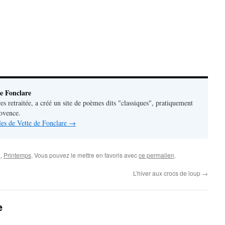
e Fonclare
res retraitée, a créé un site de poèmes dits "classiques", pratiquement
rovence.
cles de Vette de Fonclare
→
n
,
Printemps
. Vous pouvez le mettre en favoris avec
ce permalien
.
L’hiver aux crocs de loup
→
e