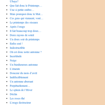
Ubaye?
Que fait donc le Printemps…
Une si petite ombre…
Mais pourquoi donc le Mal…
Ces gens qui viennent, vont…
Le printemps des oiseaux
Après l’orage
Il fait beaucoup trop doux…
Deux rayons de soleil
Un doux soir de printemps
Enfin seul !
Indestructible
Où est donc notre automne ?
Incertitude
Neige
Un bienheureux automne
L’émeute
Douceur du mois d’avril
Indéfectiblement
Un automne aberrant
Perpétuellement…
Le spleen de l’Hiver
Déclin
Les roses-thé
L’orage destructeur