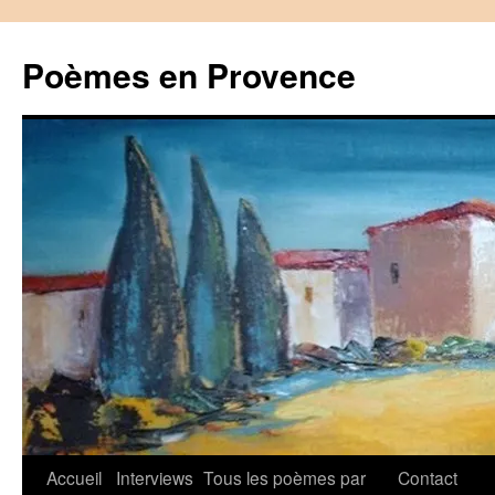
Aller
au
Poèmes en Provence
contenu
Accueil
Interviews
Tous les poèmes par
Contact