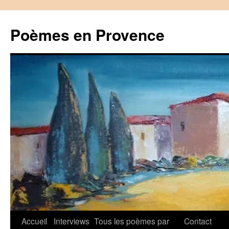
Aller
au
Poèmes en Provence
contenu
Accueil
Interviews
Tous les poèmes par
Contact