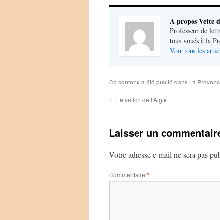
A propos Vette d
Professeur de lett
tous voués à la P
Voir tous les arti
Ce contenu a été publié dans
La Provenc
←
Le vallon de l’Aigle
Laisser un commentair
Votre adresse e-mail ne sera pas pub
Commentaire
*