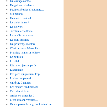
Un étrange combat
Un gabian se balance…
Feuilles, feuilles d’automne…
Ma maison…
Un curieux animal
La cité et la mer*
Le ciel vert
Terrifiante vieillesse
Le ouaille des saisons
Le Saint-Bernard
Un printemps incolore
C’est un vieux Marseillais…
Première neige sur le Brec
Le bouillon
Le pétale
Rien n’est jamais perdu…
L’apaisante
Ces gens qui pleurent trop…
L’arbre qui pleurait
Un drôle d’animal
Les cloches du dimanche
J’ai rallumé le feu
Amies ou ennemies ?
C’est son anniversaire…
Où est passée la neige tout là-haut en