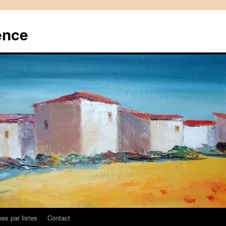
ence
es par listes
Contact