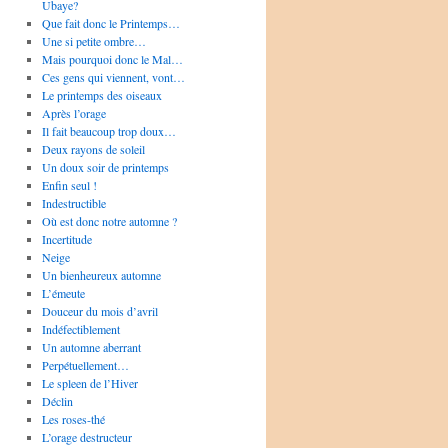
Ubaye?
Que fait donc le Printemps…
Une si petite ombre…
Mais pourquoi donc le Mal…
Ces gens qui viennent, vont…
Le printemps des oiseaux
Après l’orage
Il fait beaucoup trop doux…
Deux rayons de soleil
Un doux soir de printemps
Enfin seul !
Indestructible
Où est donc notre automne ?
Incertitude
Neige
Un bienheureux automne
L’émeute
Douceur du mois d’avril
Indéfectiblement
Un automne aberrant
Perpétuellement…
Le spleen de l’Hiver
Déclin
Les roses-thé
L’orage destructeur