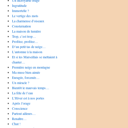
Un incroyable orage
Ingratitude
Immortelle ?
Le vertige des mots
La charmeuse d’oiseaux
Consternation
La maison de lumière
Trop, c’est trop…
Profitez, profitez…
D’un petit tas de neige…
L’automne à la maison
Et si les Marseillais se mettaient à
chanter…
Première neige en montagne
Ma muse bien-aimée
Enragée, forcenée…
Un miracle ?
Bientôt le mauvais temps…
La fille de l’eau
L’Hiver est à nos portes
Après l’orage
Conscience
Partout ailleurs…
Renaître…
Chut !