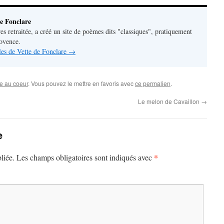
e Fonclare
res retraitée, a créé un site de poèmes dits "classiques", pratiquement
rovence.
cles de Vette de Fonclare
→
e au coeur
. Vous pouvez le mettre en favoris avec
ce permalien
.
Le melon de Cavaillon
→
e
*
liée.
Les champs obligatoires sont indiqués avec