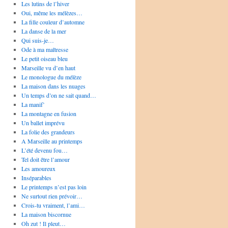
Les lutins de l’hiver
Oui, même les mélèzes…
La fille couleur d’automne
La danse de la mer
Qui suis-je…
Ode à ma maîtresse
Le petit oiseau bleu
Marseille vu d’en haut
Le monologue du mélèze
La maison dans les nuages
Un temps d’on ne sait quand…
La manif’
La montagne en fusion
Un ballet imprévu
La folie des grandeurs
A Marseille au printemps
L’été devenu fou…
Tel doit être l’amour
Les amoureux
Inséparables
Le printemps n’est pas loin
Ne surtout rien prévoir…
Crois-tu vraiment, l’ami…
La maison biscornue
Oh zut ! Il pleut…