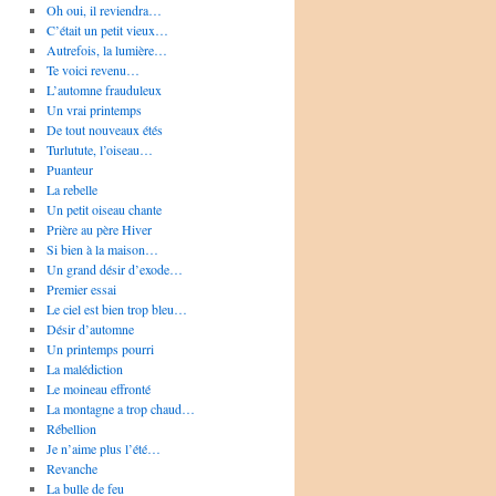
Oh oui, il reviendra…
C’était un petit vieux…
Autrefois, la lumière…
Te voici revenu…
L’automne frauduleux
Un vrai printemps
De tout nouveaux étés
Turlutute, l’oiseau…
Puanteur
La rebelle
Un petit oiseau chante
Prière au père Hiver
Si bien à la maison…
Un grand désir d’exode…
Premier essai
Le ciel est bien trop bleu…
Désir d’automne
Un printemps pourri
La malédiction
Le moineau effronté
La montagne a trop chaud…
Rébellion
Je n’aime plus l’été…
Revanche
La bulle de feu