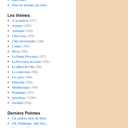
Tous les poèmes par listes
Les thèmes
A la maison
(357)
Amours
(267)
Automne
(356)
Chez nous
(358)
Cités provençales
(240)
Contes
(359)
Hiver
(358)
La Haute Provence
(357)
La Provence au coeur
(356)
Le début de l'été
(356)
Le soleil-lion
(356)
Les gens
(360)
Marseille
(356)
Méditerranée
(356)
Printemps
(357)
Questions ?
(384)
Zooland
(356)
Derniers Poèmes
Un curieux mois de Mars
Oh, Printemps, aide-moi…