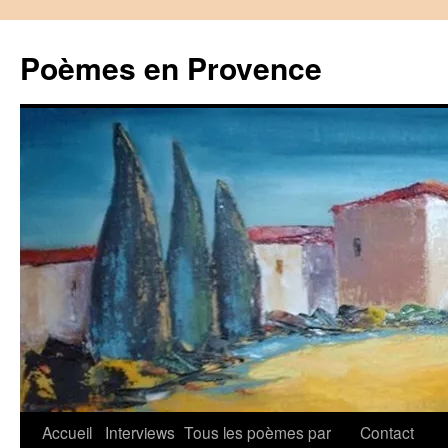
Aller
au
Poèmes en Provence
contenu
Accueil
Interviews
Tous les poèmes par
Contact