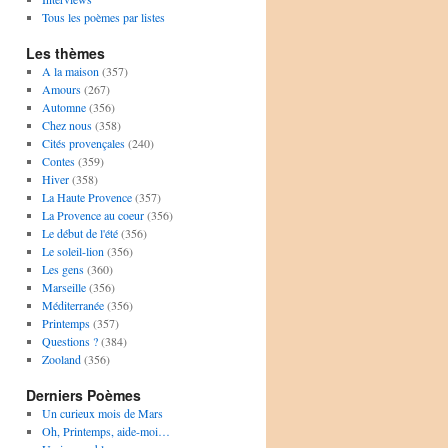
Tous les poèmes par listes
Les thèmes
A la maison
(357)
Amours
(267)
Automne
(356)
Chez nous
(358)
Cités provençales
(240)
Contes
(359)
Hiver
(358)
La Haute Provence
(357)
La Provence au coeur
(356)
Le début de l'été
(356)
Le soleil-lion
(356)
Les gens
(360)
Marseille
(356)
Méditerranée
(356)
Printemps
(357)
Questions ?
(384)
Zooland
(356)
Derniers Poèmes
Un curieux mois de Mars
Oh, Printemps, aide-moi…