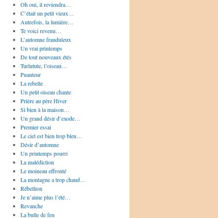
Oh oui, il reviendra…
C’était un petit vieux…
Autrefois, la lumière…
Te voici revenu…
L’automne frauduleux
Un vrai printemps
De tout nouveaux étés
Turlutute, l’oiseau…
Puanteur
La rebelle
Un petit oiseau chante
Prière au père Hiver
Si bien à la maison…
Un grand désir d’exode…
Premier essai
Le ciel est bien trop bleu…
Désir d’automne
Un printemps pourri
La malédiction
Le moineau effronté
La montagne a trop chaud…
Rébellion
Je n’aime plus l’été…
Revanche
La bulle de feu