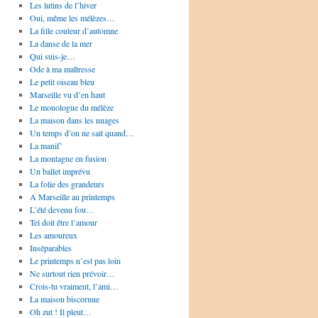
Les lutins de l’hiver
Oui, même les mélèzes…
La fille couleur d’automne
La danse de la mer
Qui suis-je…
Ode à ma maîtresse
Le petit oiseau bleu
Marseille vu d’en haut
Le monologue du mélèze
La maison dans les nuages
Un temps d’on ne sait quand…
La manif’
La montagne en fusion
Un ballet imprévu
La folie des grandeurs
A Marseille au printemps
L’été devenu fou…
Tel doit être l’amour
Les amoureux
Inséparables
Le printemps n’est pas loin
Ne surtout rien prévoir…
Crois-tu vraiment, l’ami…
La maison biscornue
Oh zut ! Il pleut…