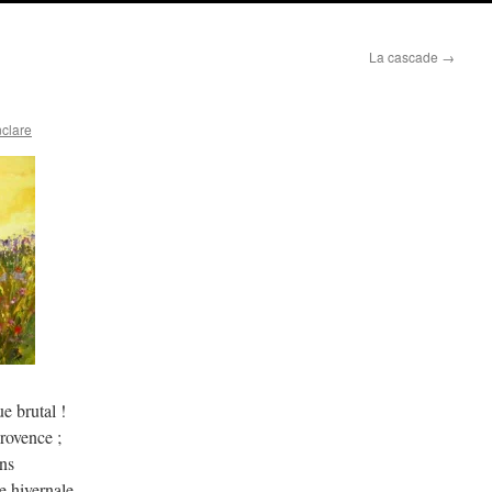
La cascade
→
nclare
e brutal !
Provence ;
ens
 hivernale.