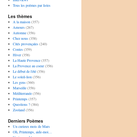
Tous les poèmes par listes
Les thèmes
A la maison
(357)
Amours
(267)
Automne
(356)
Chez nous
(358)
Cités provençales
(240)
Contes
(359)
Hiver
(358)
La Haute Provence
(357)
La Provence au coeur
(356)
Le début de l'été
(356)
Le soleil-lion
(356)
Les gens
(360)
Marseille
(356)
Méditerranée
(356)
Printemps
(357)
Questions ?
(384)
Zooland
(356)
Derniers Poèmes
Un curieux mois de Mars
Oh, Printemps, aide-moi…