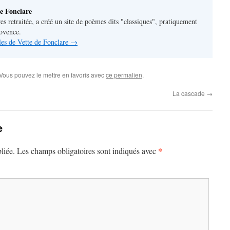
e Fonclare
res retraitée, a créé un site de poèmes dits "classiques", pratiquement
rovence.
cles de Vette de Fonclare
→
 Vous pouvez le mettre en favoris avec
ce permalien
.
La cascade
→
e
*
liée.
Les champs obligatoires sont indiqués avec