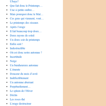
Ubaye?
Que fait donc le Printemps…
Une si petite ombre…
Mais pourquoi donc le Mal…
Ces gens qui viennent, vont…
Le printemps des oiseaux
Après l’orage
Il fait beaucoup trop doux…
Deux rayons de soleil
Un doux soir de printemps
Enfin seul !
Indestructible
Où est donc notre automne ?
Incertitude
Neige
Un bienheureux automne
L’émeute
Douceur du mois d’avril
Indéfectiblement
Un automne aberrant
Perpétuellement…
Le spleen de l’Hiver
Déclin
Les roses-thé
L’orage destructeur