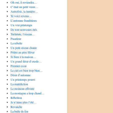
Oh oui, il reviendra…
C’était un petit vieux…
Autrefois, la lumière…
Te voici revenu…
L’automne frauduleux
Un vrai printemps
De tout nouveaux étés
Turlutute, l’oiseau…
Puanteur
La rebelle
Un petit oiseau chante
Prière au père Hiver
Si bien à la maison…
Un grand désir d’exode…
Premier essai
Le ciel est bien trop bleu…
Désir d’automne
Un printemps pourri
La malédiction
Le moineau effronté
La montagne a trop chaud…
Rébellion
Je n’aime plus l’été…
Revanche
La bulle de feu