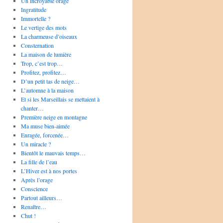
Un incroyable orage
Ingratitude
Immortelle ?
Le vertige des mots
La charmeuse d’oiseaux
Consternation
La maison de lumière
Trop, c’est trop…
Profitez, profitez…
D’un petit tas de neige…
L’automne à la maison
Et si les Marseillais se mettaient à
chanter…
Première neige en montagne
Ma muse bien-aimée
Enragée, forcenée…
Un miracle ?
Bientôt le mauvais temps…
La fille de l’eau
L’Hiver est à nos portes
Après l’orage
Conscience
Partout ailleurs…
Renaître…
Chut !