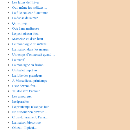
Les lutins de l’hiver
Oui, même les mélèzes…
La fille couleur d’automne
La danse de la mer
Qui suis-je…
Ode à ma maîtresse
Le petit oiseau bleu
Marseille vu d’en haut
Le monologue du mélèze
La maison dans les nuages
Un temps d’on ne sait quand…
La manif’
La montagne en fusion
Un ballet imprévu
La folie des grandeurs
A Marseille au printemps
L’été devenu fou…
Tel doit être l’amour
Les amoureux
Inséparables
Le printemps n’est pas loin
Ne surtout rien prévoir…
Crois-tu vraiment, l’ami…
La maison biscornue
Oh zut ! Il pleut…