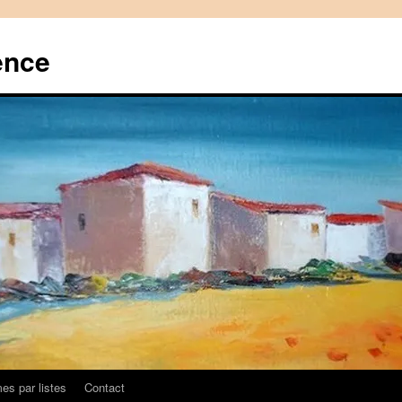
ence
es par listes
Contact