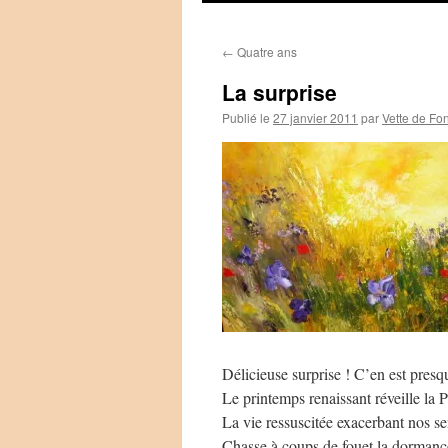
←
Quatre ans
La surprise
Publié le
27 janvier 2011
par
Vette de Fo
Délicieuse surprise ! C’en est presqu
Le printemps renaissant réveille la 
La vie ressuscitée exacerbant nos s
Chasse à coups de fouet la dormance