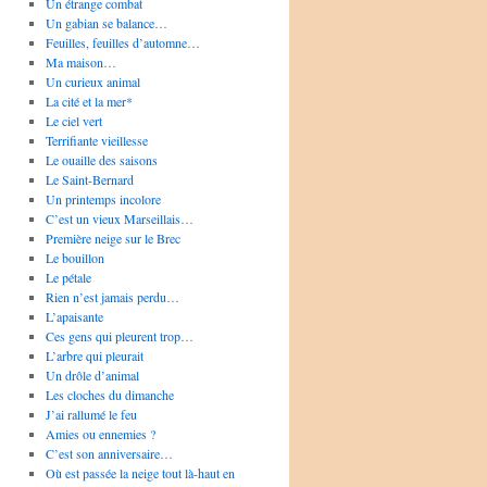
Un étrange combat
Un gabian se balance…
Feuilles, feuilles d’automne…
Ma maison…
Un curieux animal
La cité et la mer*
Le ciel vert
Terrifiante vieillesse
Le ouaille des saisons
Le Saint-Bernard
Un printemps incolore
C’est un vieux Marseillais…
Première neige sur le Brec
Le bouillon
Le pétale
Rien n’est jamais perdu…
L’apaisante
Ces gens qui pleurent trop…
L’arbre qui pleurait
Un drôle d’animal
Les cloches du dimanche
J’ai rallumé le feu
Amies ou ennemies ?
C’est son anniversaire…
Où est passée la neige tout là-haut en