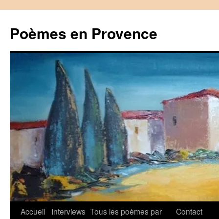
Aller
au
Poèmes en Provence
contenu
Accueil
Interviews
Tous les poèmes par
Contact