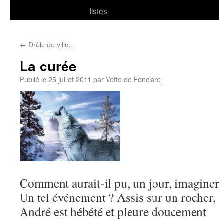
listes
←
Drôle de ville…
La curée
Publié le
25 juillet 2011
par
Vette de Fonclare
Comment aurait-il pu, un jour, imaginer
Un tel événement ? Assis sur un rocher,
André est hébété et pleure doucement