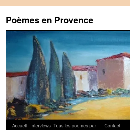
Aller
au
Poèmes en Provence
contenu
Accueil
Interviews
Tous les poèmes par
Contact