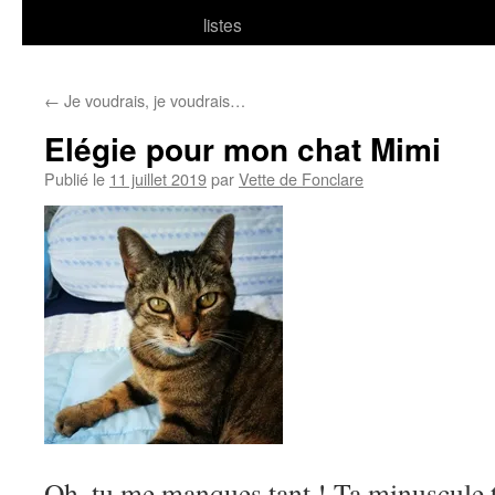
listes
←
Je voudrais, je voudrais…
Elégie pour mon chat Mimi
Publié le
11 juillet 2019
par
Vette de Fonclare
Oh, tu me manques tant ! Ta minuscule 