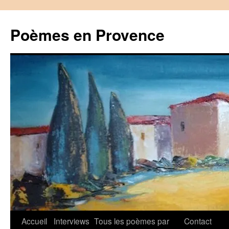
Aller
au
Poèmes en Provence
contenu
Accueil
Interviews
Tous les poèmes par
Contact