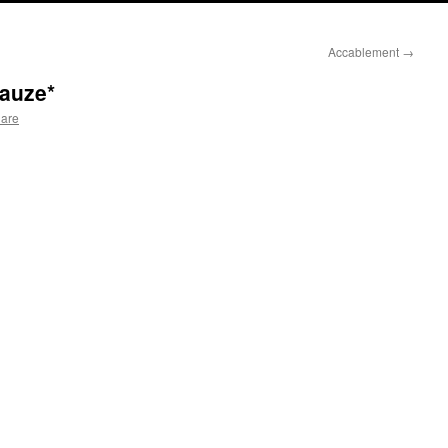
Accablement
→
auze*
lare
: