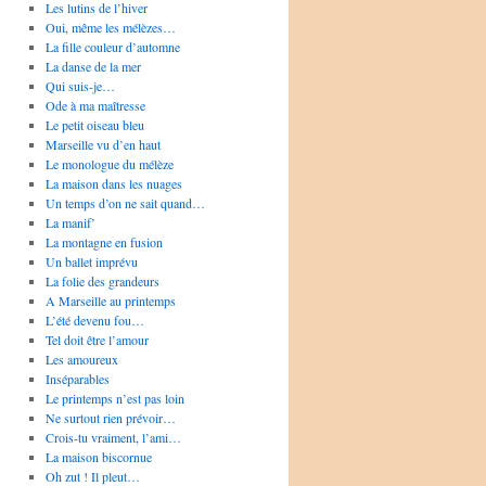
Les lutins de l’hiver
Oui, même les mélèzes…
La fille couleur d’automne
La danse de la mer
Qui suis-je…
Ode à ma maîtresse
Le petit oiseau bleu
Marseille vu d’en haut
Le monologue du mélèze
La maison dans les nuages
Un temps d’on ne sait quand…
La manif’
La montagne en fusion
Un ballet imprévu
La folie des grandeurs
A Marseille au printemps
L’été devenu fou…
Tel doit être l’amour
Les amoureux
Inséparables
Le printemps n’est pas loin
Ne surtout rien prévoir…
Crois-tu vraiment, l’ami…
La maison biscornue
Oh zut ! Il pleut…