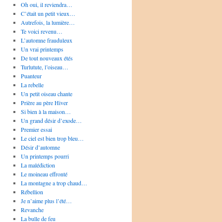
Oh oui, il reviendra…
C’était un petit vieux…
Autrefois, la lumière…
Te voici revenu…
L’automne frauduleux
Un vrai printemps
De tout nouveaux étés
Turlutute, l’oiseau…
Puanteur
La rebelle
Un petit oiseau chante
Prière au père Hiver
Si bien à la maison…
Un grand désir d’exode…
Premier essai
Le ciel est bien trop bleu…
Désir d’automne
Un printemps pourri
La malédiction
Le moineau effronté
La montagne a trop chaud…
Rébellion
Je n’aime plus l’été…
Revanche
La bulle de feu