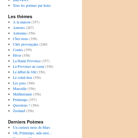
Tous les poèmes par listes
Les thèmes
A la maison
(357)
Amours
(267)
Automne
(356)
Chez nous
(358)
Cités provençales
(240)
Contes
(359)
Hiver
(358)
La Haute Provence
(357)
La Provence au coeur
(356)
Le début de l'été
(356)
Le soleil-lion
(356)
Les gens
(360)
Marseille
(356)
Méditerranée
(356)
Printemps
(357)
Questions ?
(384)
Zooland
(356)
Derniers Poèmes
Un curieux mois de Mars
Oh, Printemps, aide-moi…