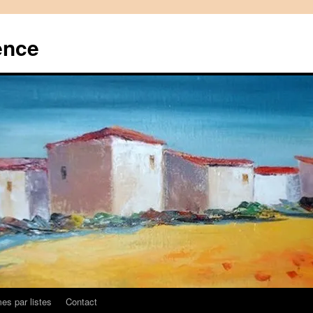
ence
es par listes
Contact