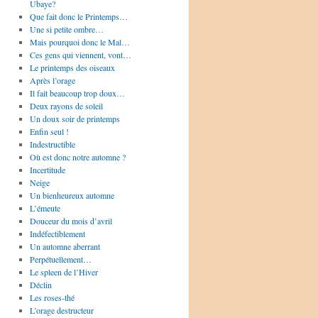
Ubaye?
Que fait donc le Printemps…
Une si petite ombre…
Mais pourquoi donc le Mal…
Ces gens qui viennent, vont…
Le printemps des oiseaux
Après l’orage
Il fait beaucoup trop doux…
Deux rayons de soleil
Un doux soir de printemps
Enfin seul !
Indestructible
Où est donc notre automne ?
Incertitude
Neige
Un bienheureux automne
L’émeute
Douceur du mois d’avril
Indéfectiblement
Un automne aberrant
Perpétuellement…
Le spleen de l’Hiver
Déclin
Les roses-thé
L’orage destructeur