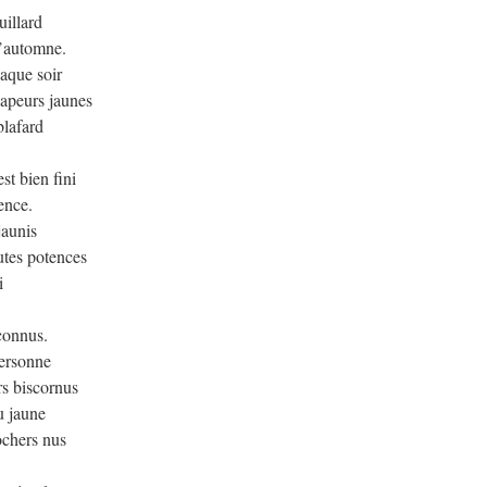
uillard
l’automne.
aque soir
vapeurs jaunes
blafard
st bien fini
ence.
jaunis
autes potences
i
connus.
 personne
rs biscornus
au jaune
ochers nus