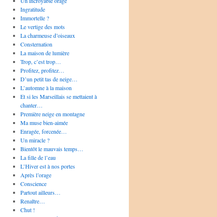
Un incroyable orage
Ingratitude
Immortelle ?
Le vertige des mots
La charmeuse d’oiseaux
Consternation
La maison de lumière
Trop, c’est trop…
Profitez, profitez…
D’un petit tas de neige…
L’automne à la maison
Et si les Marseillais se mettaient à
chanter…
Première neige en montagne
Ma muse bien-aimée
Enragée, forcenée…
Un miracle ?
Bientôt le mauvais temps…
La fille de l’eau
L’Hiver est à nos portes
Après l’orage
Conscience
Partout ailleurs…
Renaître…
Chut !