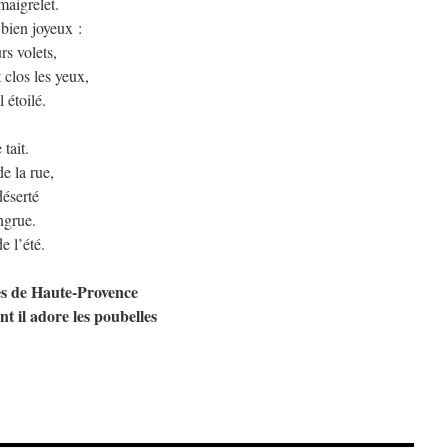
 maigrelet.
 bien joyeux :
rs volets,
t clos les yeux,
l étoilé.
tait.
e la rue,
éserté
ngrue.
e l’été.
pes de Haute-Provence
t il adore les poubelles