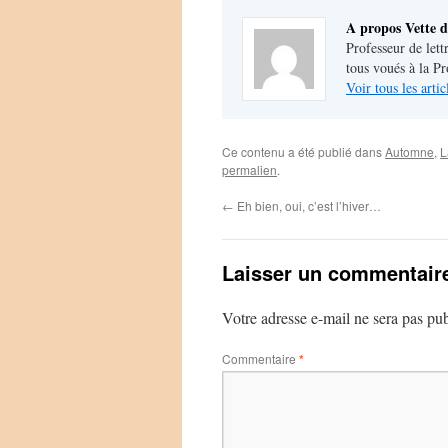
A propos Vette d
Professeur de lett
tous voués à la P
Voir tous les arti
Ce contenu a été publié dans
Automne
,
L
permalien
.
←
Eh bien, oui, c’est l’hiver…
Laisser un commentair
Votre adresse e-mail ne sera pas pub
Commentaire
*