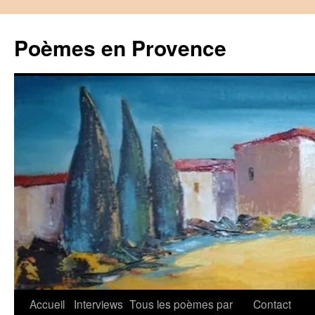
Aller
au
Poèmes en Provence
contenu
Accueil
Interviews
Tous les poèmes par
Contact