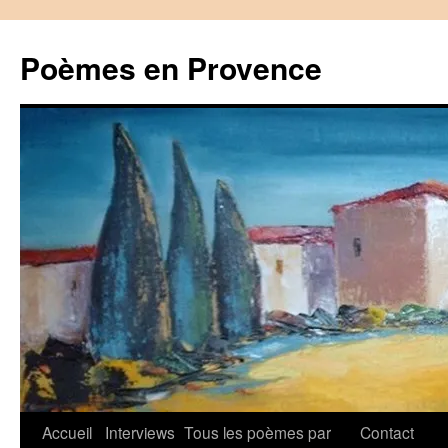
Aller
au
Poèmes en Provence
contenu
Accueil
Interviews
Tous les poèmes par
Contact