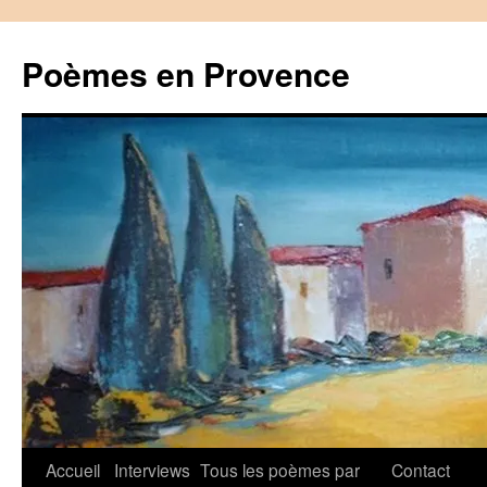
Aller
au
Poèmes en Provence
contenu
Accueil
Interviews
Tous les poèmes par
Contact