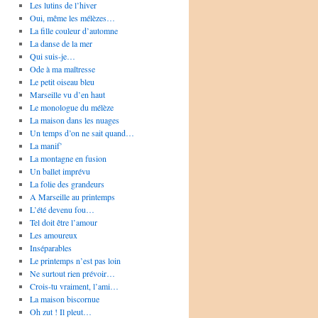
Les lutins de l’hiver
Oui, même les mélèzes…
La fille couleur d’automne
La danse de la mer
Qui suis-je…
Ode à ma maîtresse
Le petit oiseau bleu
Marseille vu d’en haut
Le monologue du mélèze
La maison dans les nuages
Un temps d’on ne sait quand…
La manif’
La montagne en fusion
Un ballet imprévu
La folie des grandeurs
A Marseille au printemps
L’été devenu fou…
Tel doit être l’amour
Les amoureux
Inséparables
Le printemps n’est pas loin
Ne surtout rien prévoir…
Crois-tu vraiment, l’ami…
La maison biscornue
Oh zut ! Il pleut…