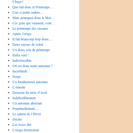
Ubaye?
Que fait donc le Printemps…
Une si petite ombre…
Mais pourquoi donc le Mal…
Ces gens qui viennent, vont…
Le printemps des oiseaux
Après l’orage
Il fait beaucoup trop doux…
Deux rayons de soleil
Un doux soir de printemps
Enfin seul !
Indestructible
Où est donc notre automne ?
Incertitude
Neige
Un bienheureux automne
L’émeute
Douceur du mois d’avril
Indéfectiblement
Un automne aberrant
Perpétuellement…
Le spleen de l’Hiver
Déclin
Les roses-thé
L’orage destructeur