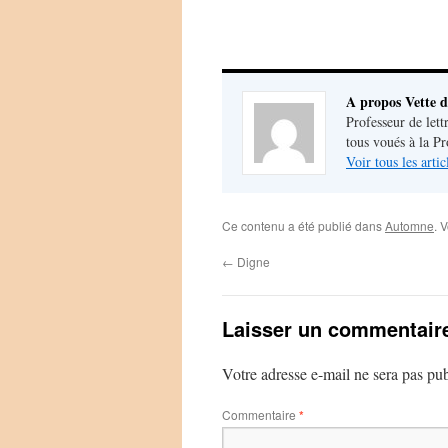
A propos Vette d
Professeur de lett
tous voués à la P
Voir tous les arti
Ce contenu a été publié dans
Automne
. 
←
Digne
Laisser un commentair
Votre adresse e-mail ne sera pas pub
Commentaire
*