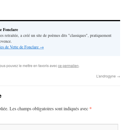
e Fonclare
res retraitée, a créé un site de poèmes dits "classiques", pratiquement
rovence.
cles de Vette de Fonclare
→
Vous pouvez le mettre en favoris avec
ce permalien
.
L’androgyne
→
e
*
liée.
Les champs obligatoires sont indiqués avec