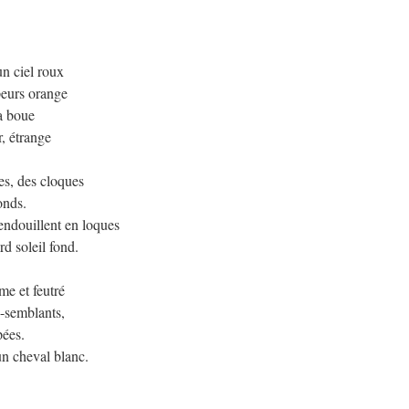
n ciel roux
peurs orange
la boue
, étrange
es, des cloques
onds.
endouillent en loques
rd soleil fond.
me et feutré
-semblants,
pées.
un cheval blanc.