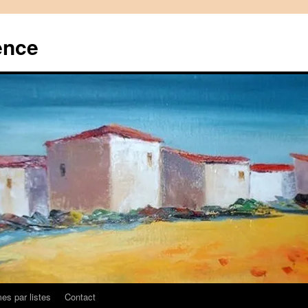
ence
es par listes
Contact