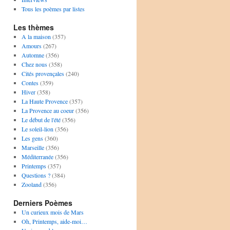
Tous les poèmes par listes
Les thèmes
A la maison
(357)
Amours
(267)
Automne
(356)
Chez nous
(358)
Cités provençales
(240)
Contes
(359)
Hiver
(358)
La Haute Provence
(357)
La Provence au coeur
(356)
Le début de l'été
(356)
Le soleil-lion
(356)
Les gens
(360)
Marseille
(356)
Méditerranée
(356)
Printemps
(357)
Questions ?
(384)
Zooland
(356)
Derniers Poèmes
Un curieux mois de Mars
Oh, Printemps, aide-moi…