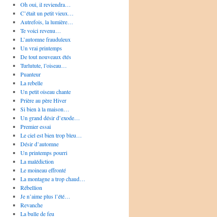
Oh oui, il reviendra…
C’était un petit vieux…
Autrefois, la lumière…
Te voici revenu…
L’automne frauduleux
Un vrai printemps
De tout nouveaux étés
Turlutute, l’oiseau…
Puanteur
La rebelle
Un petit oiseau chante
Prière au père Hiver
Si bien à la maison…
Un grand désir d’exode…
Premier essai
Le ciel est bien trop bleu…
Désir d’automne
Un printemps pourri
La malédiction
Le moineau effronté
La montagne a trop chaud…
Rébellion
Je n’aime plus l’été…
Revanche
La bulle de feu