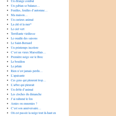
Un étrange combat
Un gabian se balance…
Feuilles, feuilles d’automne…
Ma maison…
Un curieux animal
La cité et la mer*
Le ciel vert
Terrifiante vieillesse
Le ouaille des saisons
Le Saint-Bernard
Un printemps incolore
C’est un vieux Marseillais…
Première neige sur le Brec
Le bouillon
Le pétale
Rien n’est jamais perdu…
L’apaisante
Ces gens qui pleurent trop…
L’arbre qui pleurait
Un drôle d’animal
Les cloches du dimanche
J’ai rallumé le feu
Amies ou ennemies ?
C’est son anniversaire…
Où est passée la neige tout là-haut en