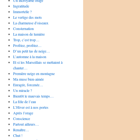
Un incroyable orage
Ingratitude
Immortelle ?
Le vertige des mots
La charmeuse d’oiseaux
Consternation
La maison de lumière
Trop, c’est trop…
Profitez, profitez…
D’un petit tas de neige…
L’automne à la maison
Et si les Marseillais se mettaient à
chanter…
Première neige en montagne
Ma muse bien-aimée
Enragée, forcenée…
Un miracle ?
Bientôt le mauvais temps…
La fille de l’eau
L’Hiver est à nos portes
Après l’orage
Conscience
Partout ailleurs…
Renaître…
Chut !